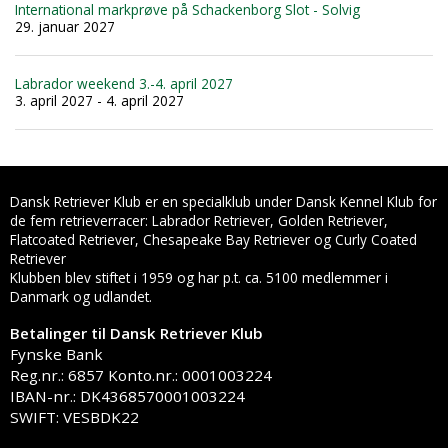
International markprøve på Schackenborg Slot - Solvig
29. januar 2027
Labrador weekend 3.-4. april 2027
3. april 2027 - 4. april 2027
Dansk Retriever Klub er en specialklub under Dansk Kennel Klub for
de fem retrieverracer: Labrador Retriever, Golden Retriever,
Flatcoated Retriever, Chesapeake Bay Retriever og Curly Coated
Retriever
Klubben blev stiftet i 1959 og har p.t. ca. 5100 medlemmer i
Danmark og udlandet.
Betalinger til Dansk Retriever Klub
Fynske Bank
Reg.nr.: 6857 Konto.nr.: 0001003224
IBAN-nr.: DK4368570001003224
SWIFT: VESBDK22