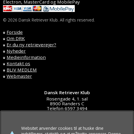
Electron, MasterCard og MobilePay
© 2026 Dansk Retriever Klub. All rights reserved.
Forside
Om DRK
Er du ny retrieverejer?
Nyheder
Medieinformation
Kontakt os
BLIV MEDLEM
Webmaster
Dansk Retriever Klub
Rosengade 4, 1. sal
8900 Randers C
Telefon 6597 3494
DK4591 5611
post@d-r-klub.dk
Websitet anvender cookies til at huske dine
indstillinger, statistik og at målrette annoncer. Denne