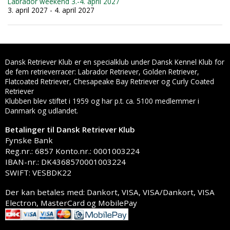
Labrador weekend 3.-4. april 2027
3. april 2027 - 4. april 2027
Dansk Retriever Klub er en specialklub under Dansk Kennel Klub for
de fem retrieverracer: Labrador Retriever, Golden Retriever,
Flatcoated Retriever, Chesapeake Bay Retriever og Curly Coated
Retriever
Klubben blev stiftet i 1959 og har p.t. ca. 5100 medlemmer i
Danmark og udlandet.
Betalinger til Dansk Retriever Klub
Fynske Bank
Reg.nr.: 6857 Konto.nr.: 0001003224
IBAN-nr.: DK4368570001003224
SWIFT: VESBDK22
Der kan betales med: Dankort, VISA, VISA/Dankort, VISA
Electron, MasterCard og MobilePay