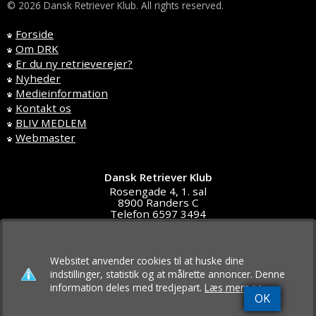
© 2026 Dansk Retriever Klub. All rights reserved.
Forside
Om DRK
Er du ny retrieverejer?
Nyheder
Medieinformation
Kontakt os
BLIV MEDLEM
Webmaster
Dansk Retriever Klub
Rosengade 4, 1. sal
8900 Randers C
Telefon 6597 3494
DK4591 5611
post@d-r-klub.dk
Websitet anvender cookies til at huske dine
indstillinger, statistik og at målrette annoncer. Denne
information deles med tredjepart.
Læs mere >>
OK