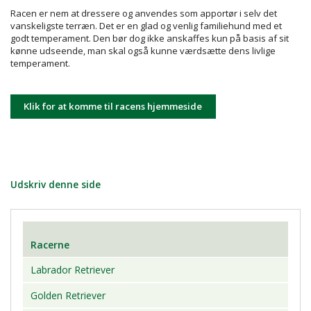
Racen er nem at dressere og anvendes som apportør i selv det
vanskeligste terræn. Det er en glad og venlig familiehund med et
godt temperament. Den bør dog ikke anskaffes kun på basis af sit
kønne udseende, man skal også kunne værdsætte dens livlige
temperament.
Klik for at komme til racens hjemmeside
Udskriv denne side
Racerne
Labrador Retriever
Golden Retriever