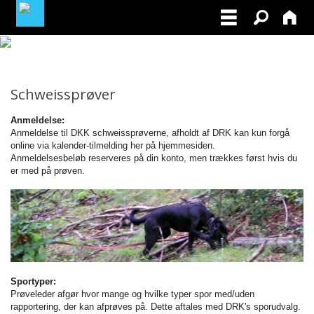
LOGIN / PROFIL
Schweissprøver
BLIV MEDLEM / BECOME A MEMBER
Anmeldelse:
Anmeldelse til DKK schweissprøverne, afholdt af DRK kan kun forgå
online via kalender-tilmelding her på hjemmesiden.
Anmeldelsesbeløb reserveres på din konto, men trækkes først hvis du
er med på prøven.
Sportyper:
Prøveleder afgør hvor mange og hvilke typer spor med/uden
rapportering, der kan afprøves på. Dette aftales med DRK's sporudvalg.