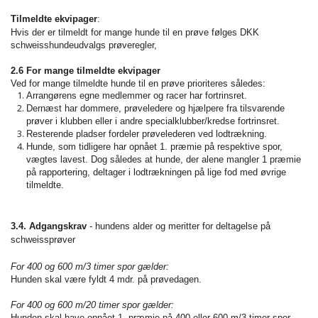
Tilmeldte ekvipager
:
Hvis der er tilmeldt for mange hunde til en prøve følges DKK
schweisshundeudvalgs prøveregler,
2.6 For mange tilmeldte ekvipager
Ved for mange tilmeldte hunde til en prøve prioriteres således:
Arrangørens egne medlemmer og racer har fortrinsret.
Dernæst har dommere, prøveledere og hjælpere fra tilsvarende
prøver i klubben eller i andre specialklubber/kredse fortrinsret.
Resterende pladser fordeler prøvelederen ved lodtrækning.
Hunde, som tidligere har opnået 1. præmie på respektive spor,
vægtes lavest. Dog således at hunde, der alene mangler 1 præmie
på rapportering, deltager i lodtrækningen på lige fod med øvrige
tilmeldte.
3.4. Adgangskrav
- hundens alder og meritter for deltagelse på
schweissprøver
For 400 og 600 m/3 timer spor gælder:
Hunden skal være fyldt 4 mdr. på prøvedagen.
For 400 og 600 m/20 timer spor gælder:
Hunden skal have opnået 1. præmie på 400 eller 600 m/3 timer spor,