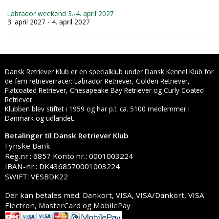
Labrador weekend 3.-4. april 2027
3. april 2027 - 4. april 2027
Dansk Retriever Klub er en specialklub under Dansk Kennel Klub for
de fem retrieverracer: Labrador Retriever, Golden Retriever,
Flatcoated Retriever, Chesapeake Bay Retriever og Curly Coated
Retriever
Klubben blev stiftet i 1959 og har p.t. ca. 5100 medlemmer i
Danmark og udlandet.
Betalinger til Dansk Retriever Klub
Fynske Bank
Reg.nr.: 6857 Konto.nr.: 0001003224
IBAN-nr.: DK4368570001003224
SWIFT: VESBDK22
Der kan betales med: Dankort, VISA, VISA/Dankort, VISA
Electron, MasterCard og MobilePay