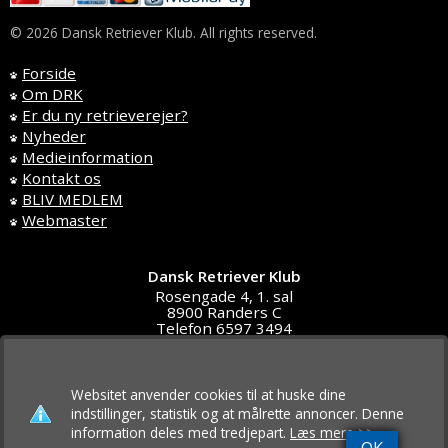
© 2026 Dansk Retriever Klub. All rights reserved.
Forside
Om DRK
Er du ny retrieverejer?
Nyheder
Medieinformation
Kontakt os
BLIV MEDLEM
Webmaster
Dansk Retriever Klub
Rosengade 4, 1. sal
8900 Randers C
Telefon 6597 3494
DK4591 5611
post@d-r-klub.dk
Websitet anvender cookies til at huske dine
indstillinger, statistik og at målrette annoncer. Denne
information deles med tredjepart.
Læs mere >>