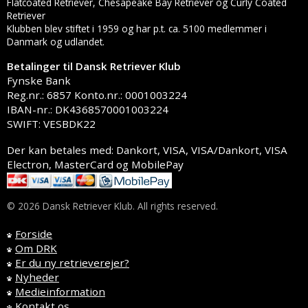
Flatcoated Retriever, Chesapeake Bay Retriever og Curly Coated
Retriever
Klubben blev stiftet i 1959 og har p.t. ca. 5100 medlemmer i
Danmark og udlandet.
Betalinger til Dansk Retriever Klub
Fynske Bank
Reg.nr.: 6857 Konto.nr.: 0001003224
IBAN-nr.: DK4368570001003224
SWIFT: VESBDK22
Der kan betales med: Dankort, VISA, VISA/Dankort, VISA
Electron, MasterCard og MobilePay
© 2026 Dansk Retriever Klub. All rights reserved.
Forside
Om DRK
Er du ny retrieverejer?
Nyheder
Medieinformation
Kontakt os