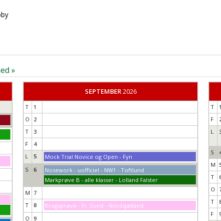
oby
ed »
SEPTEMBER
2026
T
1
T
O
2
F
T
3
L
F
4
S
L
5
Mock Trial Novice og Open - Fyn
M
S
6
Nosework - uofficiel - NW1 - Toftlund
T
Markprøve B - alle klasser - Lolland Falster
O
M
7
T
T
8
Brugsprøve - Fr. Sund - Nordsjælland
F
O
9