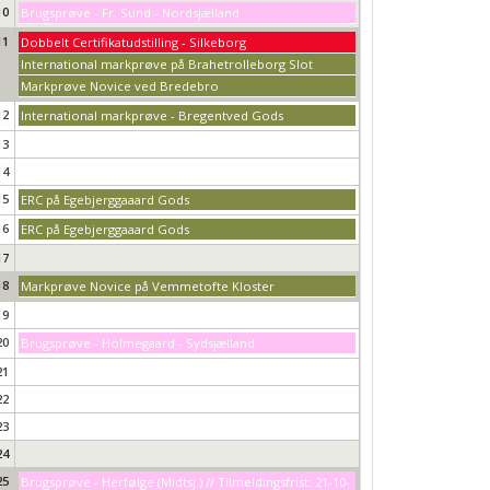
10
Brugsprøve - Fr. Sund - Nordsjælland
11
Dobbelt Certifikatudstilling - Silkeborg
International markprøve på Brahetrolleborg Slot
Markprøve Novice ved Bredebro
12
International markprøve - Bregentved Gods
13
14
15
ERC på Egebjerggaaard Gods
16
ERC på Egebjerggaaard Gods
17
18
Markprøve Novice på Vemmetofte Kloster
19
20
Brugsprøve - Holmegaard - Sydsjælland
21
22
23
24
25
Brugsprøve - Herfølge (Midtsj.) // Tilmeldingsfrist: 21-10-