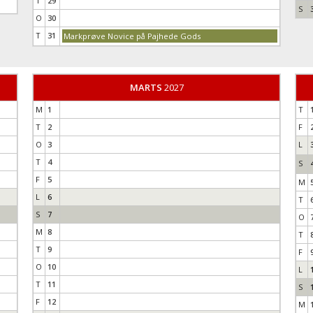
T
29
S
O
30
T
31
Markprøve Novice på Pajhede Gods
MARTS
2027
M
1
T
T
2
F
O
3
L
T
4
S
F
5
M
L
6
T
S
7
O
M
8
T
T
9
F
O
10
L
T
11
S
F
12
M