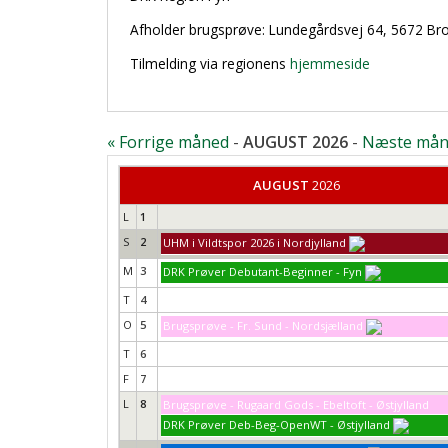
Afholder brugsprøve: Lundegårdsvej 64, 5672 Br
Tilmelding via regionens
hjemmeside
« Forrige måned
-
AUGUST 2026
-
Næste mån
AUGUST
2026
L
1
S
2
UHM i Vildtspor 2026 i Nordjylland
M
3
DRK Prøver Debutant-Beginner - Fyn
T
4
O
5
Brugsprøve - Fr. Sund - Nordsjælland
T
6
F
7
L
8
Brugsprøve - Rugaard Gods - Ebeltoft - Østjylland
DRK Prøver Deb-Beg-OpenWT - Østjylland