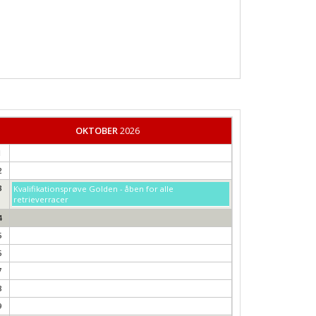
OKTOBER
2026
1
2
3
Kvalifikationsprøve Golden - åben for alle
retrieverracer
4
5
6
7
8
9