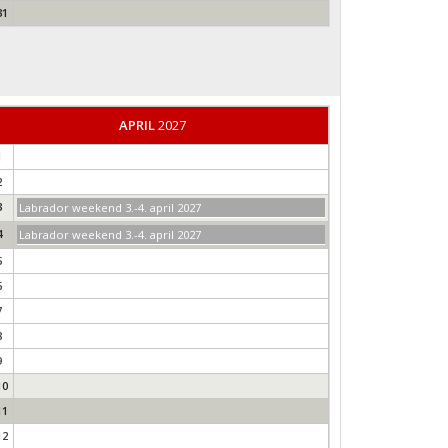
31
APRIL
2027
1
2
3
Labrador weekend 3.-4. april 2027
4
Labrador weekend 3.-4. april 2027
5
6
7
8
9
10
11
12