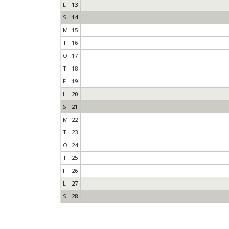
L
13
S
14
M
15
T
16
O
17
T
18
F
19
L
20
S
21
M
22
T
23
O
24
T
25
F
26
L
27
S
28