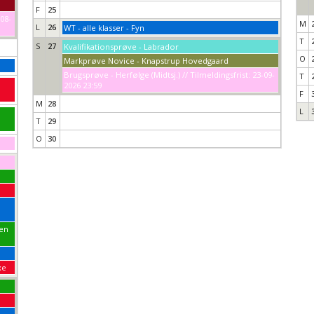
F
25
-08-
M
L
26
WT - alle klasser - Fyn
T
S
27
Kvalifikationsprøve - Labrador
O
Markprøve Novice - Knapstrup Hovedgaard
Brugsprøve - Herfølge (Midtsj.) // Tilmeldingsfrist: 23-09-
T
2026 23:59
F
M
28
L
T
29
O
30
pen
xe