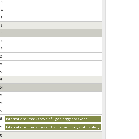
13
14
15
16
17
18
19
20
21
22
23
24
25
26
27
28
International markprøve på Egebjerggaard Gods
29
International markprøve på Schackenborg Slot - Solvig
30