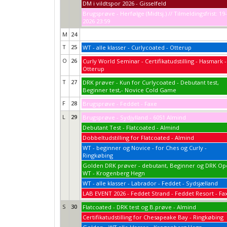
DM i vildtspor 2026 - Gisselfeld
Brugsprøve - Herfølge (Midtsj.) // Tilmeldingsfrist: 19
2026 23:59
M
24
T
25
WT - alle klasser - Curlycoated - Otterup
O
26
Curly World Seminar - Certifikatudstilling - Hasmark -
Otterup
T
27
DRK prøver - Kun for Curlycoated - Debutant test,
Beginner test,- Novice Cold Game
F
28
Brugsprøve - Feddet - Faxe
L
29
Brugsprøve - Sydjylland - 6051 Almind
Debutant Test - Flatcoated - Almind
Dobbeltudstilling for Flatcoated - Almind
WT - beginner og Novice - for Ches og Curly -
Ringkøbing
Golden DRK prøver - debutant, Beginner og DRK O
WT - Krogenberg Hegn
WT - alle klasser - Labrador - Feddet - Sydsjælland
LAB EVENT 2026 - Feddet Strand - Feddet Resort - Fa
S
30
Flatcoated - DRK test og B.prøve - Almind
Certifikatudstilling for Chesapeake Bay - Ringkøbing