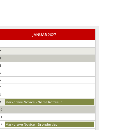
JANUAR
2027
1
2
3
4
5
6
7
8
9
Markprøve Novice - Nørre Rotterup
10
11
12
Markprøve Novice - Brønderslev