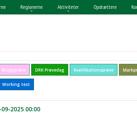
rne
Regionerne
Aktiviteter
Opdrættere
Ko
+
+
+
Brugsprøve
DRK Prøvedag
Kvalifikationsprøve
Markp
Working test
-09-2025 00:00