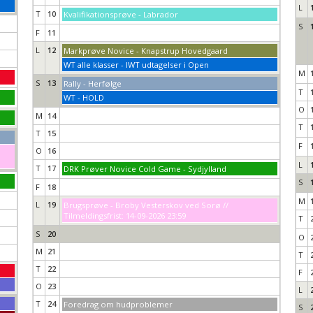
L
T
10
Kvalifikationsprøve - Labrador
S
F
11
L
12
Markprøve Novice - Knapstrup Hovedgaard
WT alle klasser - IWT udtagelser i Open
M
S
13
Rally - Herfølge
T
WT - HOLD
O
M
14
T
T
15
F
O
16
L
T
17
DRK Prøver Novice Cold Game - Sydjylland
S
F
18
M
L
19
Brugsprøve - Broby Vesterskov ved Sorø //
Tilmeldingsfrist: 14-09-2026 23:59
T
S
20
O
M
21
T
T
22
F
O
23
L
T
24
Foredrag om hudproblemer
S