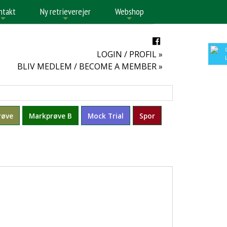
ntakt
Ny retrieverejer
Webshop
+
+
+
LOGIN / PROFIL »
BLIV MEDLEM / BECOME A MEMBER »
røve
Markprøve B
Mock Trial
Spor