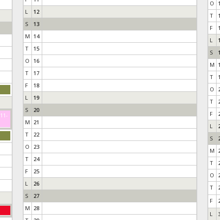
O
L
12
T
S
13
F
M
14
L
T
15
S
O
16
M
T
17
T
F
18
O
L
19
T
S
20
F
-11-
M
21
L
T
22
S
O
23
M
T
24
T
F
25
O
L
26
T
S
27
F
M
28
L