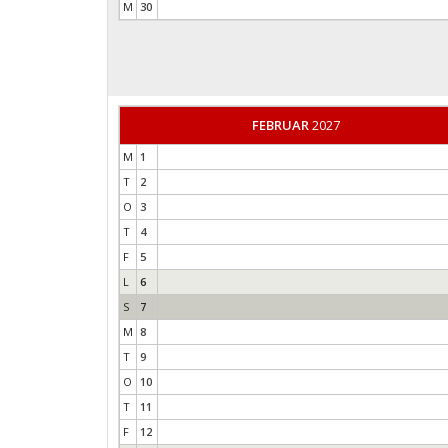
M
30
FEBRUAR
2027
M
1
T
2
O
3
T
4
F
5
L
6
S
7
M
8
T
9
O
10
T
11
F
12