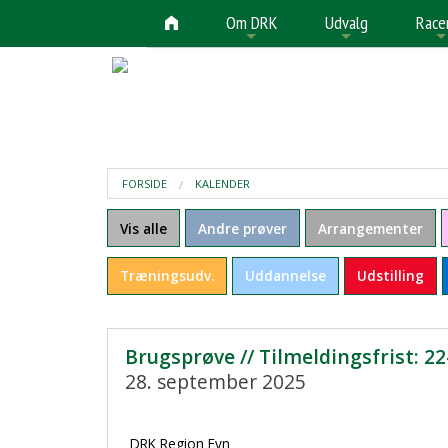
Om DRK
Udvalg
Race
+
+
FORSIDE
KALENDER
Vis alle
Andre prøver
Arrangementer
Træningsudv.
Uddannelse
Udstilling
Brugsprøve // Tilmeldingsfrist: 22
28. september 2025
DRK Region Fyn