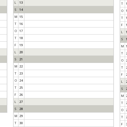
L
13
T
S
14
O
M
15
T
T
16
F
O
17
L
T
18
S
F
19
M
L
20
T
S
21
O
M
22
T
T
23
F
O
24
L
T
25
S
F
26
M
L
27
T
S
28
O
M
29
T
T
30
F