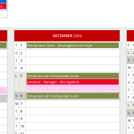
xe
DECEMBER
2026
T
1
F
Markprøve Open - Ørumgaard ved Vejle
L
O
2
S
T
3
M
F
4
T
L
5
Eliteprøve på Selchausdal Gods
Juleskue - Nørager - Nordjylland
O
Brugsprøve, Nørager // Tilmeldingsfrist: 05-12-2026 10:00
T
S
6
Eliteprøve på Selchausdal Gods
F
M
7
L
T
8
S
O
9
M
T
10
T
F
11