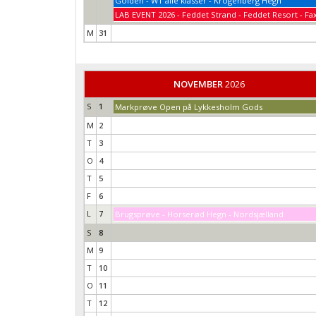
Golden - WT alle klasser - Krogenberg Hegn
LAB EVENT 2026 - Feddet Strand - Feddet Resort - Fa
M
31
NOVEMBER
2026
S
1
Markprøve Open på Lykkesholm Gods
M
2
T
3
O
4
T
5
F
6
L
7
Brugsprøve - Horserød Hegn - Nordsjælland
S
8
M
9
T
10
O
11
T
12