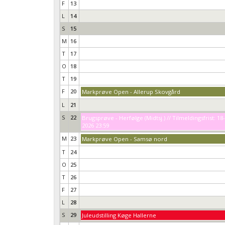
F
13
L
14
S
15
M
16
T
17
O
18
T
19
F
20
Markprøve Open - Allerup Skovgård
L
21
S
22
Brugsprøve - Herfølge (Midtsj.) // Tilmeldingsfrist: 18
2026 23:59
M
23
Markprøve Open - Samsø nord
T
24
O
25
T
26
F
27
L
28
S
29
Juleudstilling Køge Hallerne