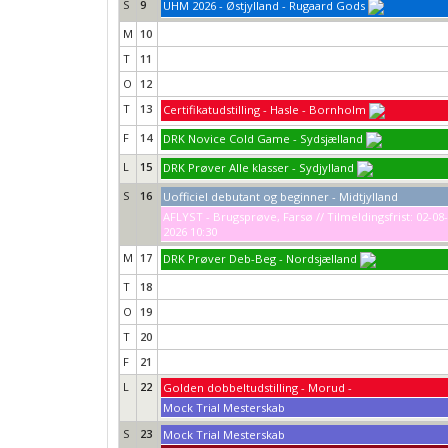
S
9
UHM 2026 - Østjylland - Rugaard Gods
M
10
T
11
O
12
T
13
Certifikatudstilling - Hasle - Bornholm
F
14
DRK Novice Cold Game - Sydsjælland
L
15
DRK Prøver Alle klasser - Sydjylland
S
16
Uofficiel debutant og beginner - Midtjylland
AFLYST - Brugsprøve, Farsø // Tilmeldingsfrist: 02-08-
2026 10:30
M
17
DRK Prøver Deb-Beg - Nordsjælland
T
18
O
19
T
20
F
21
L
22
Golden dobbeltudstilling - Morud -
Mock Trial Mesterskab
S
23
Mock Trial Mesterskab