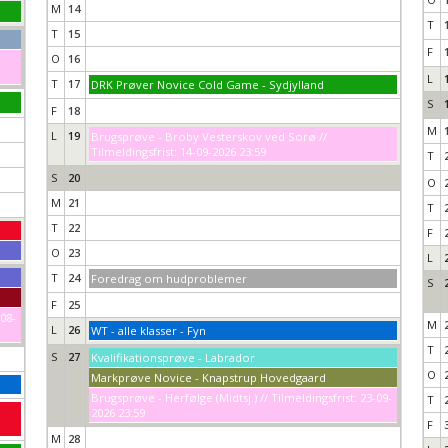
M
14
T
T
15
F
O
16
L
T
17
DRK Prøver Novice Cold Game - Sydjylland
S
F
18
M
L
19
Brugsprøve - Broby Vesterskov ved Sorø //
Tilmeldingsfrist: 14-09-2026 23:59
T
S
20
O
M
21
T
T
22
F
O
23
L
T
24
Foredrag om hudproblemer
S
F
25
-08-
M
L
26
WT - alle klasser - Fyn
T
S
27
Kvalifikationsprøve - Labrador
O
Markprøve Novice - Knapstrup Hovedgaard
Brugsprøve - Herfølge (Midtsj.) // Tilmeldingsfrist: 23-09-
T
2026 23:59
F
M
28