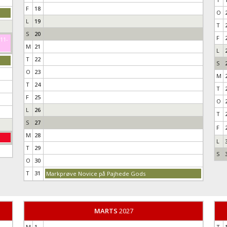
F
18
O
L
19
T
S
20
F
-11-
M
21
L
T
22
S
O
23
M
T
24
T
F
25
O
L
26
T
S
27
F
M
28
L
T
29
S
O
30
T
31
Markprøve Novice på Pajhede Gods
MARTS
2027
M
1
T