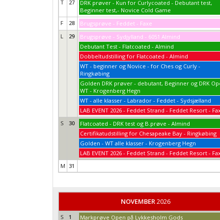
T
27
DRK prøver - Kun for Curlycoated - Debutant test,
Beginner test,- Novice Cold Game
F
28
Brugsprøve - Feddet - Faxe
L
29
Brugsprøve - Sydjylland - 6051 Almind
Debutant Test - Flatcoated - Almind
Dobbeltudstilling for Flatcoated - Almind
WT - beginner og Novice - for Ches og Curly -
Ringkøbing
Golden DRK prøver - debutant, Beginner og DRK O
WT - Krogenberg Hegn
WT - alle klasser - Labrador - Feddet - Sydsjælland
LAB EVENT 2026 - Feddet Strand - Feddet Resort - Fa
S
30
Flatcoated - DRK test og B.prøve - Almind
Certifikatudstilling for Chesapeake Bay - Ringkøbing
Golden - WT alle klasser - Krogenberg Hegn
LAB EVENT 2026 - Feddet Strand - Feddet Resort - Fa
M
31
NOVEMBER
2026
S
1
Markprøve Open på Lykkesholm Gods