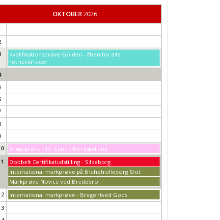
OKTOBER
2026
1
2
3
Kvalifikationsprøve Golden - åben for alle
retrieverracer
4
5
6
7
8
9
10
Brugsprøve - Fr. Sund - Nordsjælland
11
Dobbelt Certifikatudstilling - Silkeborg
International markprøve på Brahetrolleborg Slot
Markprøve Novice ved Bredebro
12
International markprøve - Bregentved Gods
13
14