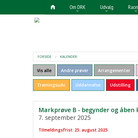
Om DRK
Udvalg
Race
+
+
FORSIDE
KALENDER
Vis alle
Andre prøver
Arrangementer
Træningsudv.
Uddannelse
Udstilling
Markprøve B - begynder og åben kl
7. september 2025
Tilmeldingsfrist: 25. august 2025