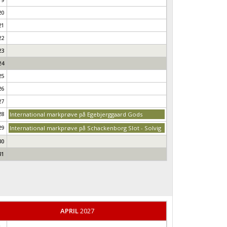
20
21
22
23
24
25
26
27
28
International markprøve på Egebjerggaard Gods
29
International markprøve på Schackenborg Slot - Solvig
30
31
APRIL
2027
1