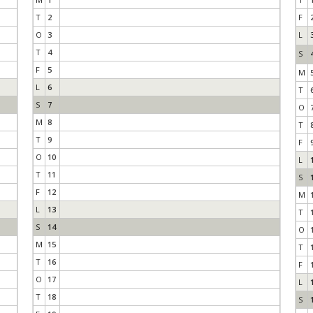
T
2
F
O
3
L
T
4
S
F
5
M
L
6
T
S
7
O
M
8
T
T
9
F
O
10
L
T
11
S
F
12
M
L
13
T
S
14
O
M
15
T
T
16
F
O
17
L
T
18
S