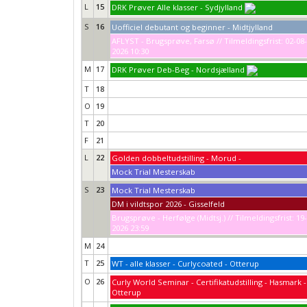
L
15
DRK Prøver Alle klasser - Sydjylland
S
16
Uofficiel debutant og beginner - Midtjylland
AFLYST - Brugsprøve, Farsø // Tilmeldingsfrist: 02-08-
2026 10:30
M
17
DRK Prøver Deb-Beg - Nordsjælland
T
18
O
19
T
20
F
21
L
22
Golden dobbeltudstilling - Morud -
Mock Trial Mesterskab
S
23
Mock Trial Mesterskab
DM i vildtspor 2026 - Gisselfeld
Brugsprøve - Herfølge (Midtsj.) // Tilmeldingsfrist: 19
2026 23:59
M
24
T
25
WT - alle klasser - Curlycoated - Otterup
O
26
Curly World Seminar - Certifikatudstilling - Hasmark -
Otterup