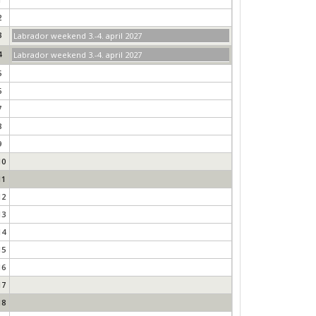
2
3
Labrador weekend 3.-4. april 2027
4
Labrador weekend 3.-4. april 2027
5
6
7
8
9
10
11
12
13
14
15
16
17
18