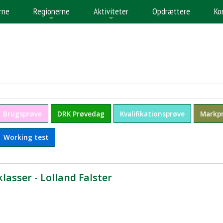
rne
Regionerne
Aktiviteter
Opdrættere
Ko
+
+
+
Brugsprøve
DRK Prøvedag
Kvalifikationsprøve
Markp
Working test
asser - Lolland Falster