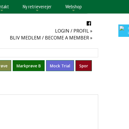
ntakt
Ny retrieverejer
Webshop
+
+
+
LOGIN / PROFIL »
BLIV MEDLEM / BECOME A MEMBER »
røve
Markprøve B
Mock Trial
Spor