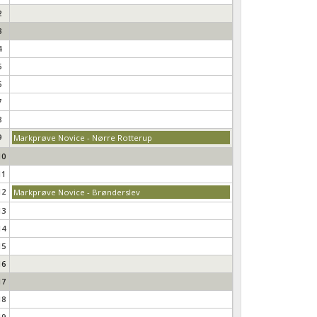
2
3
4
5
6
7
8
9
Markprøve Novice - Nørre Rotterup
10
11
12
Markprøve Novice - Brønderslev
13
14
15
16
17
18
19