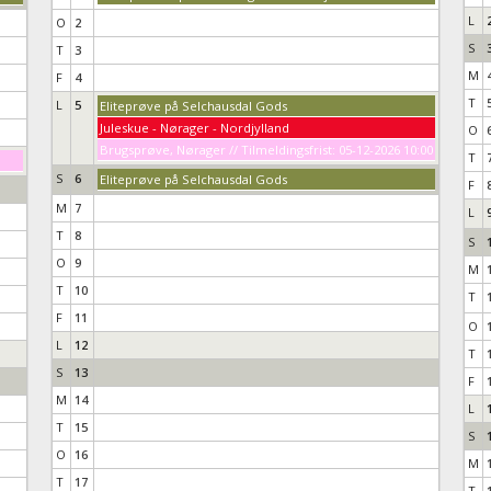
L
O
2
S
T
3
M
F
4
T
L
5
Eliteprøve på Selchausdal Gods
Juleskue - Nørager - Nordjylland
O
Brugsprøve, Nørager // Tilmeldingsfrist: 05-12-2026 10:00
T
S
6
Eliteprøve på Selchausdal Gods
F
M
7
L
T
8
S
O
9
M
T
10
T
F
11
O
L
12
T
S
13
F
M
14
L
T
15
S
O
16
M
T
17
T