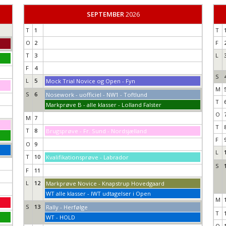
SEPTEMBER
2026
T
1
T
O
2
F
T
3
L
F
4
S
L
5
Mock Trial Novice og Open - Fyn
M
S
6
Nosework - uofficiel - NW1 - Toftlund
T
Markprøve B - alle klasser - Lolland Falster
O
M
7
T
T
8
Brugsprøve - Fr. Sund - Nordsjælland
F
O
9
L
T
10
Kvalifikationsprøve - Labrador
S
F
11
L
12
Markprøve Novice - Knapstrup Hovedgaard
WT alle klasser - IWT udtagelser i Open
M
S
13
Rally - Herfølge
T
WT - HOLD
O