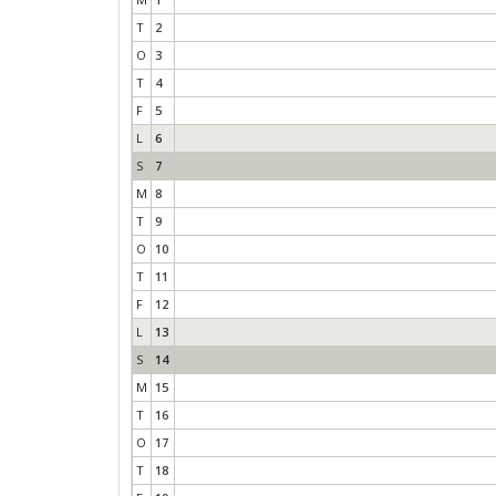
T
2
O
3
T
4
F
5
L
6
S
7
M
8
T
9
O
10
T
11
F
12
L
13
S
14
M
15
T
16
O
17
T
18