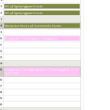
15
ERC på Egebjerggaaard Gods
16
ERC på Egebjerggaaard Gods
17
18
Markprøve Novice på Vemmetofte Kloster
19
20
Brugsprøve - Holmegaard - Sydsjælland
21
22
23
24
25
Brugsprøve - Herfølge (Midtsj.) // Tilmeldingsfrist: 21-10-
2026 23:59
26
27
28
29
30