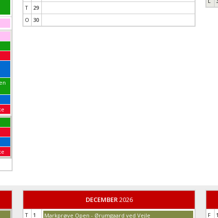
L
T
29
O
30
pen
xe
xe
DECEMBER
2026
T
1
F
Markprøve Open - Ørumgaard ved Vejle