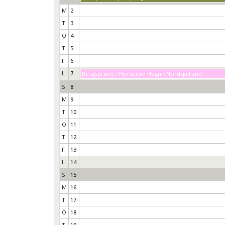
M
2
T
3
O
4
T
5
F
6
L
7
Brugsprøve - Horserød Hegn - Nordsjælland
S
8
M
9
T
10
O
11
T
12
F
13
L
14
S
15
M
16
T
17
O
18
T
19