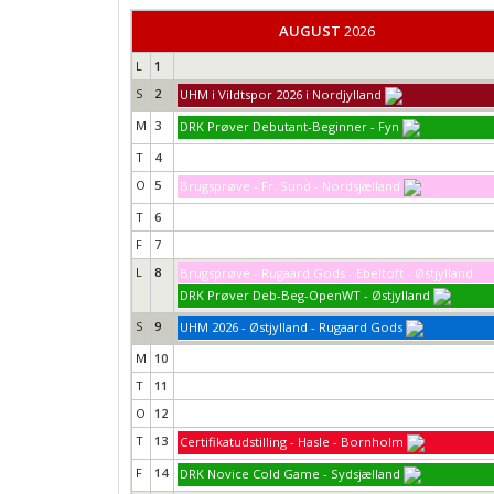
AUGUST
2026
L
1
S
2
UHM i Vildtspor 2026 i Nordjylland
M
3
DRK Prøver Debutant-Beginner - Fyn
T
4
O
5
Brugsprøve - Fr. Sund - Nordsjælland
T
6
F
7
L
8
Brugsprøve - Rugaard Gods - Ebeltoft - Østjylland
DRK Prøver Deb-Beg-OpenWT - Østjylland
S
9
UHM 2026 - Østjylland - Rugaard Gods
M
10
T
11
O
12
T
13
Certifikatudstilling - Hasle - Bornholm
F
14
DRK Novice Cold Game - Sydsjælland