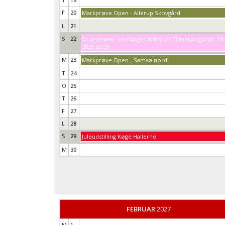
F
20
Markprøve Open - Allerup Skovgård
L
21
S
22
Brugsprøve - Herfølge (Midtsj.) // Tilmeldingsfrist: 18
2026 23:59
M
23
Markprøve Open - Samsø nord
T
24
O
25
T
26
F
27
L
28
S
29
Juleudstilling Køge Hallerne
M
30
FEBRUAR
2027
M
1