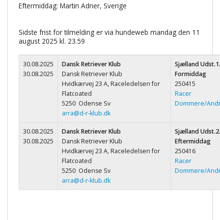
Eftermiddag: Martin Adner, Sverige
Sidste frist for tilmelding er via hundeweb mandag den 11
august 2025 kl. 23.59
30.08.2025
Dansk Retriever Klub
Sjælland Udst.1
30.08.2025
Dansk Retriever Klub
Formiddag
Hvidkærvej 23 A, Raceledelsen for
250415
Flatcoated
Racer
5250 Odense Sv
Dommere/And
arra@d-r-klub.dk
30.08.2025
Dansk Retriever Klub
Sjælland Udst.2
30.08.2025
Dansk Retriever Klub
Eftermiddag
Hvidkærvej 23 A, Raceledelsen for
250416
Flatcoated
Racer
5250 Odense Sv
Dommere/And
arra@d-r-klub.dk