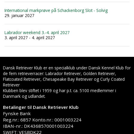
International markprøve på Schackenborg Slot - Solvig
29. januar 2027
Labrador weekend 3.-4. april 2027
3. april 2027 - 4. april 2027
Dansk Retriever Klub er en specialklub under Dansk Kennel Klub for
de fem retrieverracer: Labrador Retriever, Golden Retriever,
Flatcoated Retriever, Chesapeake Bay Retriever og Curly Coated
Retriever
Klubben blev stiftet i 1959 og har p.t. ca. 5100 medlemmer i
Danmark og udlandet.
Betalinger til Dansk Retriever Klub
Fynske Bank
Reg.nr.: 6857 Konto.nr.: 0001003224
IBAN-nr.: DK4368570001003224
SWIFT: VESBDK22