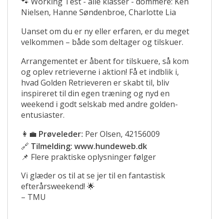
🐾 Working Test - alle klasser - dommere: Ken
Nielsen, Hanne Søndenbroe, Charlotte Lia
Uanset om du er ny eller erfaren, er du meget
velkommen – både som deltager og tilskuer.
Arrangementet er åbent for tilskuere, så kom
og oplev retrieverne i aktion! Få et indblik i,
hvad Golden Retrieveren er skabt til, bliv
inspireret til din egen træning og nyd en
weekend i godt selskab med andre golden-
entusiaster.
👩‍💼
Prøveleder:
Per Olsen,
42156009
🔗
Tilmelding:
www.hundeweb.dk
📌 Flere praktiske oplysninger følger
Vi glæder os til at se jer til en fantastisk
efterårsweekend! 🌟
– TMU