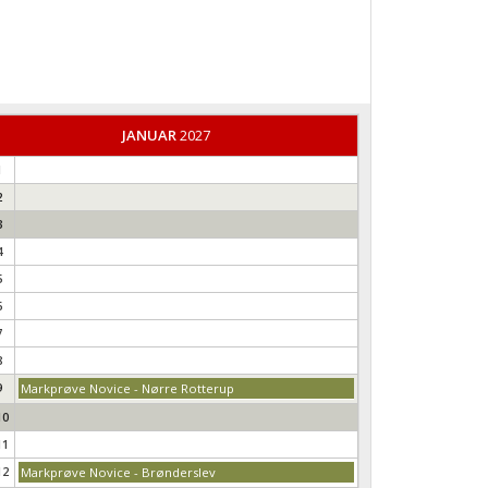
JANUAR
2027
1
2
3
4
5
6
7
8
9
Markprøve Novice - Nørre Rotterup
10
11
12
Markprøve Novice - Brønderslev