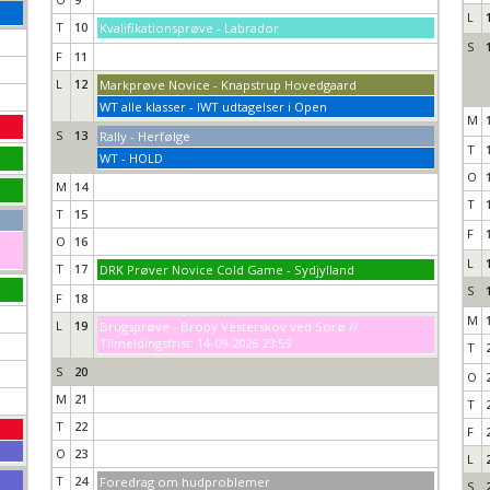
L
T
10
Kvalifikationsprøve - Labrador
S
F
11
L
12
Markprøve Novice - Knapstrup Hovedgaard
WT alle klasser - IWT udtagelser i Open
M
S
13
Rally - Herfølge
T
WT - HOLD
O
M
14
T
T
15
F
O
16
L
T
17
DRK Prøver Novice Cold Game - Sydjylland
S
F
18
M
L
19
Brugsprøve - Broby Vesterskov ved Sorø //
Tilmeldingsfrist: 14-09-2026 23:59
T
S
20
O
M
21
T
T
22
F
O
23
L
T
24
Foredrag om hudproblemer
S