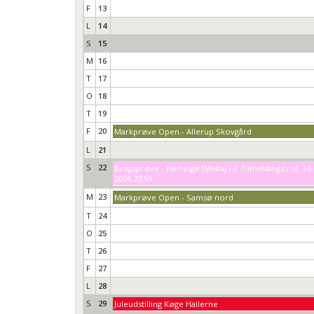
F
13
L
14
S
15
M
16
T
17
O
18
T
19
F
20
Markprøve Open - Allerup Skovgård
L
21
S
22
Brugsprøve - Herfølge (Midtsj.) // Tilmeldingsfrist: 18
2026 23:59
M
23
Markprøve Open - Samsø nord
T
24
O
25
T
26
F
27
L
28
S
29
Juleudstilling Køge Hallerne