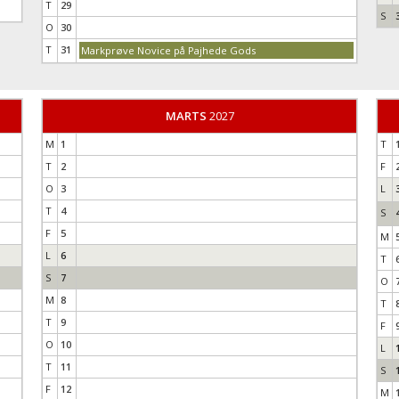
T
29
S
O
30
T
31
Markprøve Novice på Pajhede Gods
MARTS
2027
M
1
T
T
2
F
O
3
L
T
4
S
F
5
M
L
6
T
S
7
O
M
8
T
T
9
F
O
10
L
T
11
S
F
12
M