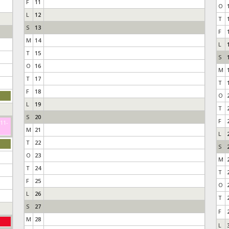
F
11
O
L
12
T
S
13
F
M
14
L
T
15
S
O
16
M
T
17
T
F
18
O
L
19
T
S
20
F
-11-
M
21
L
T
22
S
O
23
M
T
24
T
F
25
O
L
26
T
S
27
F
M
28
L