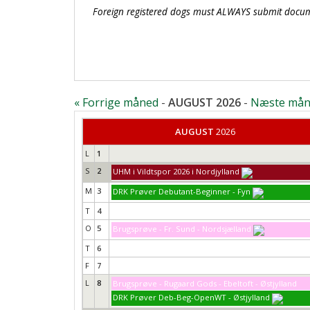
Foreign registered dogs must ALWAYS submit documen
« Forrige måned
-
AUGUST 2026
-
Næste mån
AUGUST
2026
L
1
S
2
UHM i Vildtspor 2026 i Nordjylland
M
3
DRK Prøver Debutant-Beginner - Fyn
T
4
O
5
Brugsprøve - Fr. Sund - Nordsjælland
T
6
F
7
L
8
Brugsprøve - Rugaard Gods - Ebeltoft - Østjylland
DRK Prøver Deb-Beg-OpenWT - Østjylland