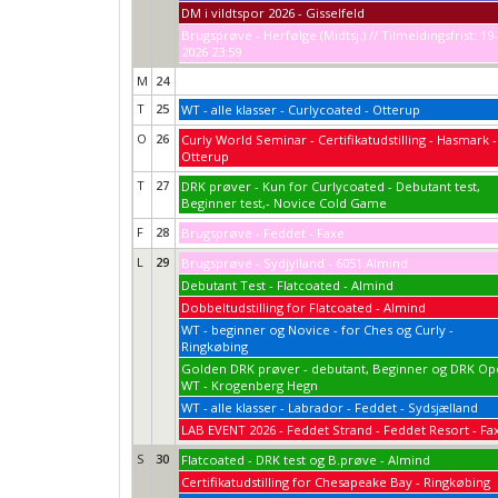
DM i vildtspor 2026 - Gisselfeld
Brugsprøve - Herfølge (Midtsj.) // Tilmeldingsfrist: 19
2026 23:59
M
24
T
25
WT - alle klasser - Curlycoated - Otterup
O
26
Curly World Seminar - Certifikatudstilling - Hasmark -
Otterup
T
27
DRK prøver - Kun for Curlycoated - Debutant test,
Beginner test,- Novice Cold Game
F
28
Brugsprøve - Feddet - Faxe
L
29
Brugsprøve - Sydjylland - 6051 Almind
Debutant Test - Flatcoated - Almind
Dobbeltudstilling for Flatcoated - Almind
WT - beginner og Novice - for Ches og Curly -
Ringkøbing
Golden DRK prøver - debutant, Beginner og DRK O
WT - Krogenberg Hegn
WT - alle klasser - Labrador - Feddet - Sydsjælland
LAB EVENT 2026 - Feddet Strand - Feddet Resort - Fa
S
30
Flatcoated - DRK test og B.prøve - Almind
Certifikatudstilling for Chesapeake Bay - Ringkøbing