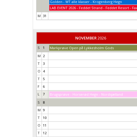
Golden - WT alle klasser - Krogenberg Hegn
LAB EVENT 2026 - Feddet Strand - Feddet Resort - Fa
M
31
NOVEMBER
2026
S
1
Markprøve Open på Lykkesholm Gods
M
2
T
3
O
4
T
5
F
6
L
7
Brugsprøve - Horserød Hegn - Nordsjælland
S
8
M
9
T
10
O
11
T
12