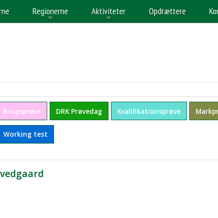
rne
Regionerne
Aktiviteter
Opdrættere
Ko
+
+
+
Brugsprøve
DRK Prøvedag
Kvalifikationsprøve
Markp
Working test
ovedgaard