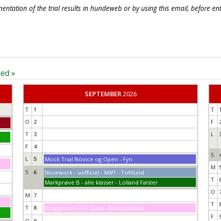
tation of the trial results in hundeweb or by using
this email,
before ent
ed »
SEPTEMBER
2026
T
1
T
O
2
F
T
3
L
F
4
S
L
5
Mock Trial Novice og Open - Fyn
M
S
6
Nosework - uofficiel - NW1 - Toftlund
T
Markprøve B - alle klasser - Lolland Falster
O
M
7
T
T
8
Brugsprøve - Fr. Sund - Nordsjælland
F
O
9