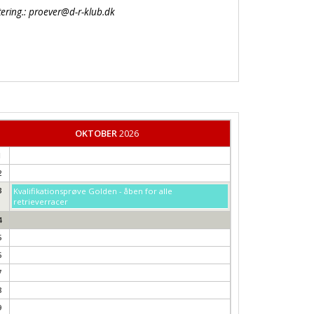
ering.
: proever@d-r-klub.dk
OKTOBER
2026
1
2
3
Kvalifikationsprøve Golden - åben for alle
retrieverracer
4
5
6
7
8
9