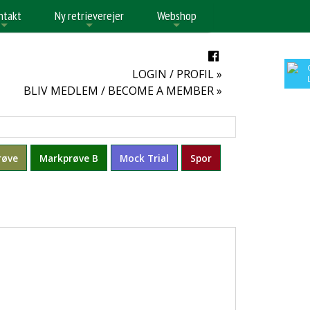
ntakt
Ny retrieverejer
Webshop
+
+
+
LOGIN / PROFIL »
BLIV MEDLEM / BECOME A MEMBER »
røve
Markprøve B
Mock Trial
Spor