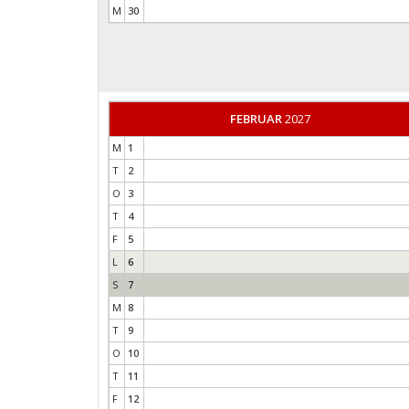
M
30
FEBRUAR
2027
M
1
T
2
O
3
T
4
F
5
L
6
S
7
M
8
T
9
O
10
T
11
F
12