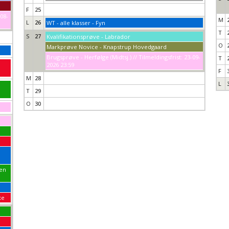
F
25
-08-
M
L
26
WT - alle klasser - Fyn
T
S
27
Kvalifikationsprøve - Labrador
O
Markprøve Novice - Knapstrup Hovedgaard
Brugsprøve - Herfølge (Midtsj.) // Tilmeldingsfrist: 23-09-
T
2026 23:59
F
M
28
L
T
29
O
30
pen
xe