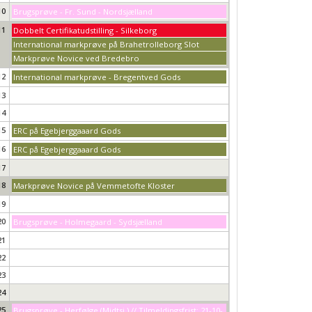
10
Brugsprøve - Fr. Sund - Nordsjælland
11
Dobbelt Certifikatudstilling - Silkeborg
International markprøve på Brahetrolleborg Slot
Markprøve Novice ved Bredebro
12
International markprøve - Bregentved Gods
13
14
15
ERC på Egebjerggaaard Gods
16
ERC på Egebjerggaaard Gods
17
18
Markprøve Novice på Vemmetofte Kloster
19
20
Brugsprøve - Holmegaard - Sydsjælland
21
22
23
24
25
Brugsprøve - Herfølge (Midtsj.) // Tilmeldingsfrist: 21-10-