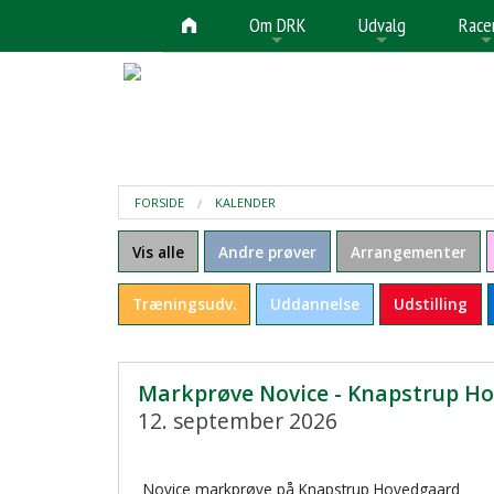
Om DRK
Udvalg
Race
+
+
FORSIDE
KALENDER
Vis alle
Andre prøver
Arrangementer
Træningsudv.
Uddannelse
Udstilling
Markprøve Novice - Knapstrup H
12. september 2026
Novice markprøve på Knapstrup Hovedgaard