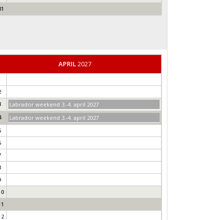
31
APRIL
2027
1
2
3
Labrador weekend 3.-4. april 2027
4
Labrador weekend 3.-4. april 2027
5
6
7
8
9
10
11
12