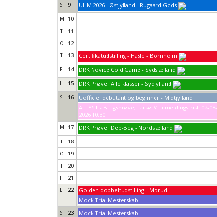
S
9
UHM 2026 - Østjylland - Rugaard Gods
M
10
T
11
O
12
T
13
Certifikatudstilling - Hasle - Bornholm
F
14
DRK Novice Cold Game - Sydsjælland
L
15
DRK Prøver Alle klasser - Sydjylland
S
16
Uofficiel debutant og beginner - Midtjylland
AFLYST - Brugsprøve, Farsø // Tilmeldingsfrist: 02-08-
2026 10:30
M
17
DRK Prøver Deb-Beg - Nordsjælland
T
18
O
19
T
20
F
21
L
22
Golden dobbeltudstilling - Morud -
Mock Trial Mesterskab
S
23
Mock Trial Mesterskab