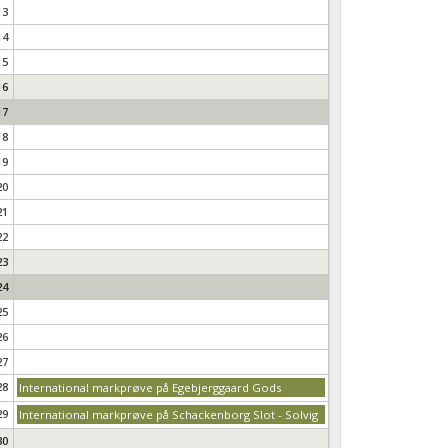
13
14
15
16
17
18
19
20
21
22
23
24
25
26
27
28
International markprøve på Egebjerggaard Gods
29
International markprøve på Schackenborg Slot - Solvig
30