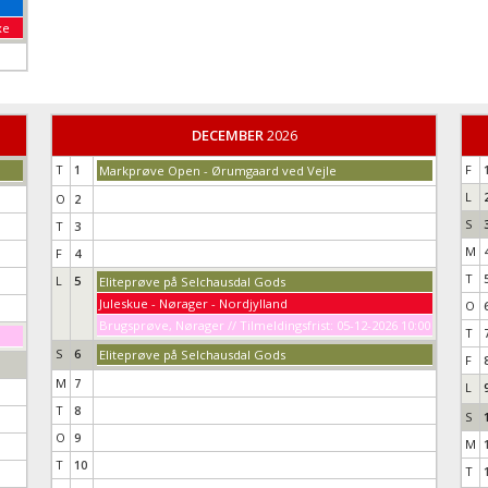
xe
DECEMBER
2026
T
1
F
Markprøve Open - Ørumgaard ved Vejle
L
O
2
S
T
3
M
F
4
T
L
5
Eliteprøve på Selchausdal Gods
Juleskue - Nørager - Nordjylland
O
Brugsprøve, Nørager // Tilmeldingsfrist: 05-12-2026 10:00
T
S
6
Eliteprøve på Selchausdal Gods
F
M
7
L
T
8
S
O
9
M
T
10
T