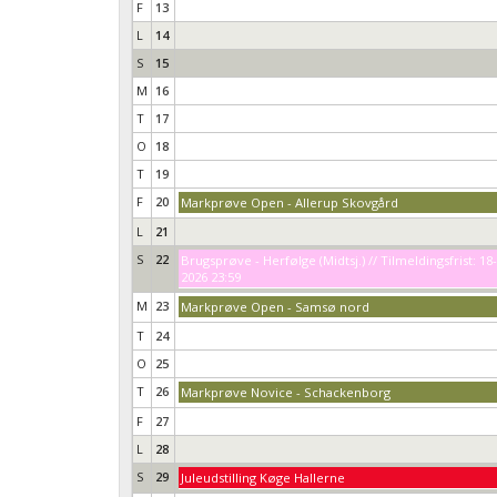
F
13
L
14
S
15
M
16
T
17
O
18
T
19
F
20
Markprøve Open - Allerup Skovgård
L
21
S
22
Brugsprøve - Herfølge (Midtsj.) // Tilmeldingsfrist: 18
2026 23:59
M
23
Markprøve Open - Samsø nord
T
24
O
25
T
26
Markprøve Novice - Schackenborg
F
27
L
28
S
29
Juleudstilling Køge Hallerne