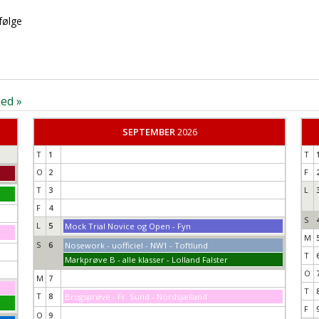
følge
ed »
SEPTEMBER
2026
T
1
T
O
2
F
T
3
L
F
4
S
L
5
Mock Trial Novice og Open - Fyn
M
S
6
Nosework - uofficiel - NW1 - Toftlund
T
Markprøve B - alle klasser - Lolland Falster
O
M
7
T
T
8
Brugsprøve - Fr. Sund - Nordsjælland
F
O
9