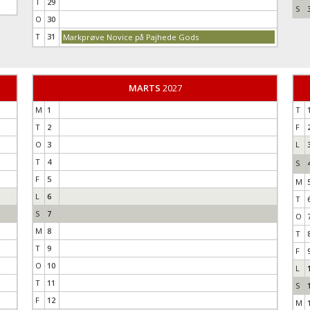
T
29
S
O
30
T
31
Markprøve Novice på Pajhede Gods
MARTS
2027
M
1
T
T
2
F
O
3
L
T
4
S
F
5
M
L
6
T
S
7
O
M
8
T
T
9
F
O
10
L
T
11
S
F
12
M