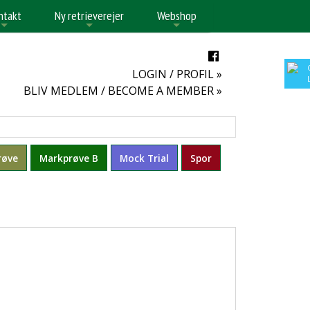
ntakt
Ny retrieverejer
Webshop
+
+
+
LOGIN / PROFIL »
BLIV MEDLEM / BECOME A MEMBER »
røve
Markprøve B
Mock Trial
Spor