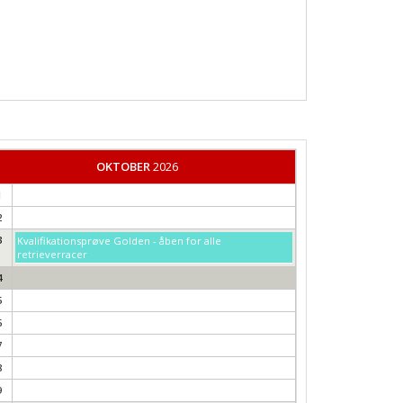
OKTOBER
2026
1
2
3
Kvalifikationsprøve Golden - åben for alle
retrieverracer
4
5
6
7
8
9