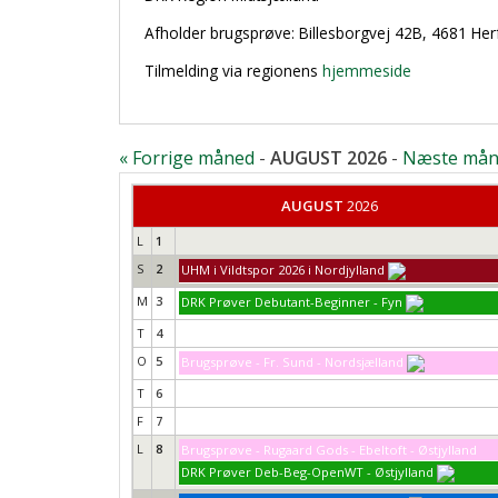
Afholder brugsprøve: Billesborgvej 42B, 4681 Her
Tilmelding via regionens
hjemmeside
« Forrige måned
-
AUGUST 2026
-
Næste mån
AUGUST
2026
L
1
S
2
UHM i Vildtspor 2026 i Nordjylland
M
3
DRK Prøver Debutant-Beginner - Fyn
T
4
O
5
Brugsprøve - Fr. Sund - Nordsjælland
T
6
F
7
L
8
Brugsprøve - Rugaard Gods - Ebeltoft - Østjylland
DRK Prøver Deb-Beg-OpenWT - Østjylland