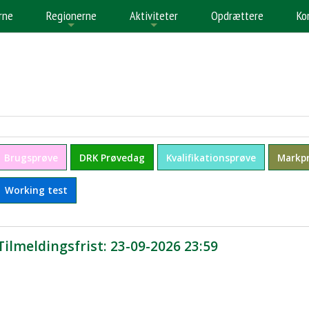
rne
Regionerne
Aktiviteter
Opdrættere
Ko
+
+
+
Brugsprøve
DRK Prøvedag
Kvalifikationsprøve
Markp
Working test
 Tilmeldingsfrist: 23-09-2026 23:59