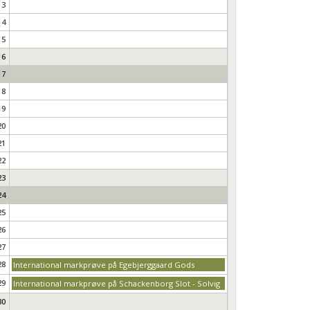
13
14
15
16
17
18
19
20
21
22
23
24
25
26
27
28
International markprøve på Egebjerggaard Gods
29
International markprøve på Schackenborg Slot - Solvig
30