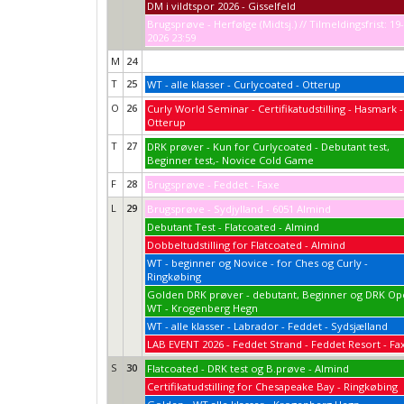
DM i vildtspor 2026 - Gisselfeld
Brugsprøve - Herfølge (Midtsj.) // Tilmeldingsfrist: 19
2026 23:59
M
24
T
25
WT - alle klasser - Curlycoated - Otterup
O
26
Curly World Seminar - Certifikatudstilling - Hasmark -
Otterup
T
27
DRK prøver - Kun for Curlycoated - Debutant test,
Beginner test,- Novice Cold Game
F
28
Brugsprøve - Feddet - Faxe
L
29
Brugsprøve - Sydjylland - 6051 Almind
Debutant Test - Flatcoated - Almind
Dobbeltudstilling for Flatcoated - Almind
WT - beginner og Novice - for Ches og Curly -
Ringkøbing
Golden DRK prøver - debutant, Beginner og DRK O
WT - Krogenberg Hegn
WT - alle klasser - Labrador - Feddet - Sydsjælland
LAB EVENT 2026 - Feddet Strand - Feddet Resort - Fa
S
30
Flatcoated - DRK test og B.prøve - Almind
Certifikatudstilling for Chesapeake Bay - Ringkøbing