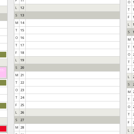
F
11
O
L
12
T
S
13
F
M
14
L
T
15
S
O
16
M
T
17
T
F
18
O
L
19
T
S
20
F
-11-
M
21
L
T
22
S
O
23
M
T
24
T
F
25
O
L
26
T
S
27
F
M
28
L