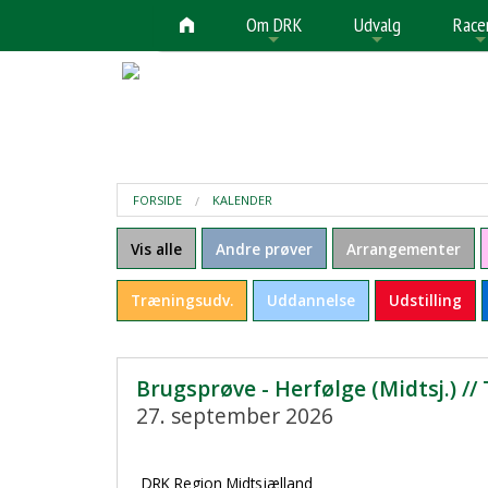
Om DRK
Udvalg
Race
+
+
FORSIDE
KALENDER
Vis alle
Andre prøver
Arrangementer
Træningsudv.
Uddannelse
Udstilling
Brugsprøve - Herfølge (Midtsj.) //
27. september 2026
DRK Region Midtsjælland