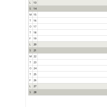
L
13
S
14
M
15
T
16
O
17
T
18
F
19
L
20
S
21
M
22
T
23
O
24
T
25
F
26
L
27
S
28