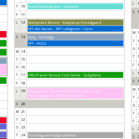
L
T
10
Kvalifikationsprøve - Labrador
S
F
11
L
12
Markprøve Novice - Knapstrup Hovedgaard
WT alle klasser - IWT udtagelser i Open
M
S
13
Rally - Herfølge
T
WT - HOLD
O
M
14
T
T
15
F
O
16
L
T
17
DRK Prøver Novice Cold Game - Sydjylland
S
F
18
M
L
19
Brugsprøve - Broby Vesterskov ved Sorø //
Tilmeldingsfrist: 14-09-2026 23:59
T
S
20
O
M
21
T
T
22
F
O
23
L
T
24
Foredrag om hudproblemer
S