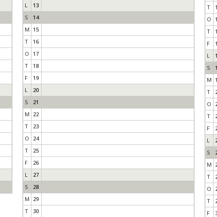
L
13
T
S
14
O
M
15
T
T
16
F
O
17
L
T
18
S
F
19
M
L
20
T
S
21
O
M
22
T
T
23
F
O
24
L
T
25
S
F
26
M
L
27
T
S
28
O
M
29
T
T
30
F