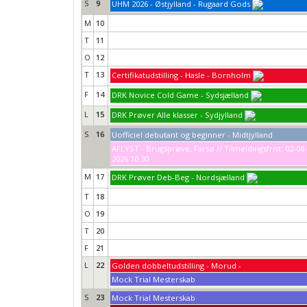
S
9
UHM 2026 - Østjylland - Rugaard Gods
M
10
T
11
O
12
T
13
Certifikatudstilling - Hasle - Bornholm
F
14
DRK Novice Cold Game - Sydsjælland
L
15
DRK Prøver Alle klasser - Sydjylland
S
16
Uofficiel debutant og beginner - Midtjylland
AFLYST - Brugsprøve, Farsø // Tilmeldingsfrist: 02-08-
2026 10:30
M
17
DRK Prøver Deb-Beg - Nordsjælland
T
18
O
19
T
20
F
21
L
22
Golden dobbeltudstilling - Morud -
Mock Trial Mesterskab
S
23
Mock Trial Mesterskab