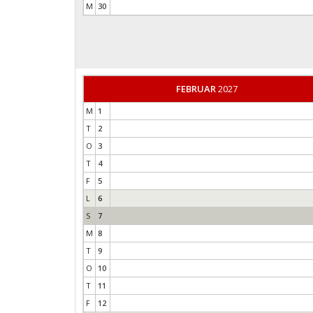
M
30
FEBRUAR
2027
M
1
T
2
O
3
T
4
F
5
L
6
S
7
M
8
T
9
O
10
T
11
F
12