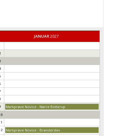
JANUAR
2027
1
2
3
4
5
6
7
8
9
Markprøve Novice - Nørre Rotterup
10
11
12
Markprøve Novice - Brønderslev