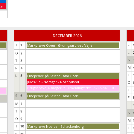
xe
DECEMBER
2026
T
1
F
Markprøve Open - Ørumgaard ved Vejle
L
O
2
S
T
3
M
F
4
T
L
5
Eliteprøve på Selchausdal Gods
Juleskue - Nørager - Nordjylland
O
Brugsprøve, Nørager // Tilmeldingsfrist: 05-12-2026 10:00
T
S
6
Eliteprøve på Selchausdal Gods
F
M
7
L
T
8
S
O
9
M
T
10
Markprøve Novice - Schackenborg
T