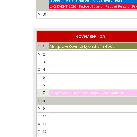
Golden - WT alle klasser - Krogenberg Hegn
LAB EVENT 2026 - Feddet Strand - Feddet Resort - Fa
M
31
NOVEMBER
2026
S
1
Markprøve Open på Lykkesholm Gods
M
2
T
3
O
4
T
5
F
6
L
7
Brugsprøve - Horserød Hegn - Nordsjælland
S
8
M
9
T
10
O
11
T
12