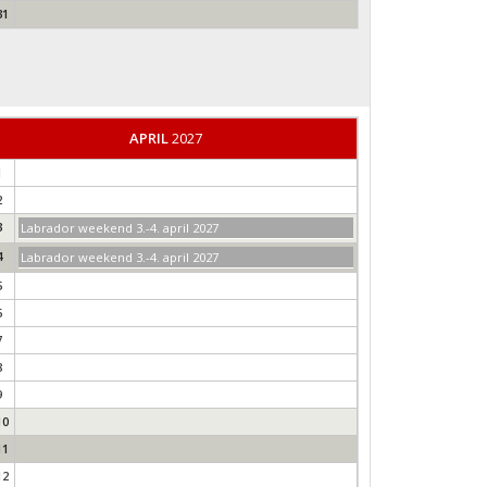
31
APRIL
2027
1
2
3
Labrador weekend 3.-4. april 2027
4
Labrador weekend 3.-4. april 2027
5
6
7
8
9
10
11
12