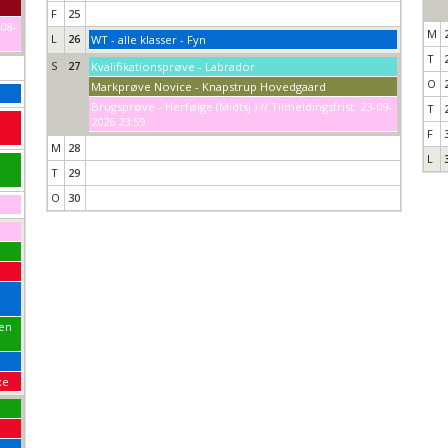
F
25
-08-
M
L
26
WT - alle klasser - Fyn
T
S
27
Kvalifikationsprøve - Labrador
O
Markprøve Novice - Knapstrup Hovedgaard
Brugsprøve - Herfølge (Midtsj.) // Tilmeldingsfrist: 23-09-
T
2026 23:59
F
M
28
L
T
29
O
30
pen
xe