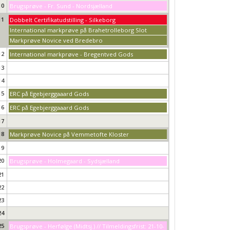
10
Brugsprøve - Fr. Sund - Nordsjælland
11
Dobbelt Certifikatudstilling - Silkeborg
International markprøve på Brahetrolleborg Slot
Markprøve Novice ved Bredebro
12
International markprøve - Bregentved Gods
13
14
15
ERC på Egebjerggaaard Gods
16
ERC på Egebjerggaaard Gods
17
18
Markprøve Novice på Vemmetofte Kloster
19
20
Brugsprøve - Holmegaard - Sydsjælland
21
22
23
24
25
Brugsprøve - Herfølge (Midtsj.) // Tilmeldingsfrist: 21-10-