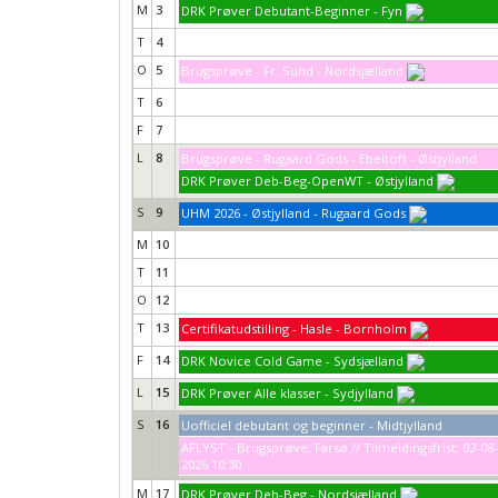
M
3
DRK Prøver Debutant-Beginner - Fyn
T
4
O
5
Brugsprøve - Fr. Sund - Nordsjælland
T
6
F
7
L
8
Brugsprøve - Rugaard Gods - Ebeltoft - Østjylland
DRK Prøver Deb-Beg-OpenWT - Østjylland
S
9
UHM 2026 - Østjylland - Rugaard Gods
M
10
T
11
O
12
T
13
Certifikatudstilling - Hasle - Bornholm
F
14
DRK Novice Cold Game - Sydsjælland
L
15
DRK Prøver Alle klasser - Sydjylland
S
16
Uofficiel debutant og beginner - Midtjylland
AFLYST - Brugsprøve, Farsø // Tilmeldingsfrist: 02-08-
2026 10:30
M
17
DRK Prøver Deb-Beg - Nordsjælland