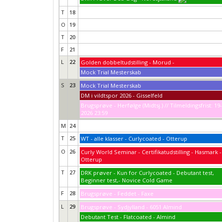
T
18
O
19
T
20
F
21
L
22
Golden dobbeltudstilling - Morud -
Mock Trial Mesterskab
S
23
Mock Trial Mesterskab
DM i vildtspor 2026 - Gisselfeld
Brugsprøve - Herfølge (Midtsj.) // Tilmeldingsfrist: 19
2026 23:59
M
24
T
25
WT - alle klasser - Curlycoated - Otterup
O
26
Curly World Seminar - Certifikatudstilling - Hasmark -
Otterup
T
27
DRK prøver - Kun for Curlycoated - Debutant test,
Beginner test,- Novice Cold Game
F
28
Brugsprøve - Feddet - Faxe
L
29
Brugsprøve - Sydjylland - 6051 Almind
Debutant Test - Flatcoated - Almind