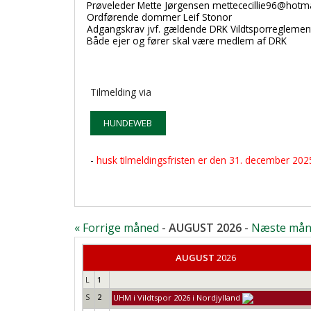
Prøveleder Mette Jørgensen mettececillie96@hotm
Ordførende dommer Leif Stonor
Adgangskrav jvf. gældende DRK Vildtsporreglemen
Både ejer og fører skal være medlem af DRK
Tilmelding via
HUNDEWEB
-
husk tilmeldingsfristen er den 31. december 202
« Forrige måned
-
AUGUST 2026
-
Næste mån
AUGUST
2026
L
1
S
2
UHM i Vildtspor 2026 i Nordjylland