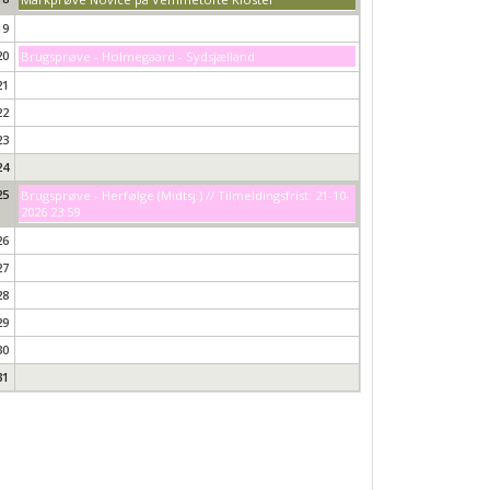
19
20
Brugsprøve - Holmegaard - Sydsjælland
21
22
23
24
25
Brugsprøve - Herfølge (Midtsj.) // Tilmeldingsfrist: 21-10-
2026 23:59
26
27
28
29
30
31