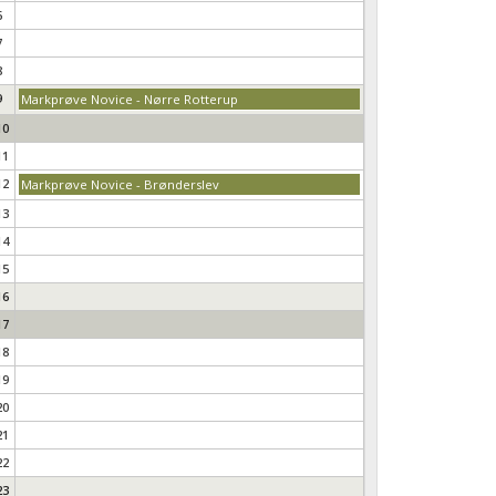
6
7
8
9
Markprøve Novice - Nørre Rotterup
10
11
12
Markprøve Novice - Brønderslev
13
14
15
16
17
18
19
20
21
22
23