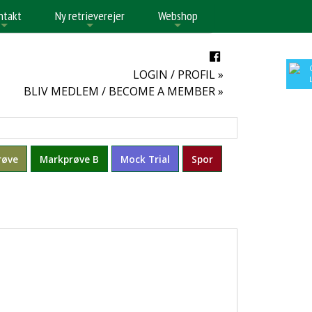
ntakt
Ny retrieverejer
Webshop
+
+
+
LOGIN / PROFIL »
BLIV MEDLEM / BECOME A MEMBER »
røve
Markprøve B
Mock Trial
Spor