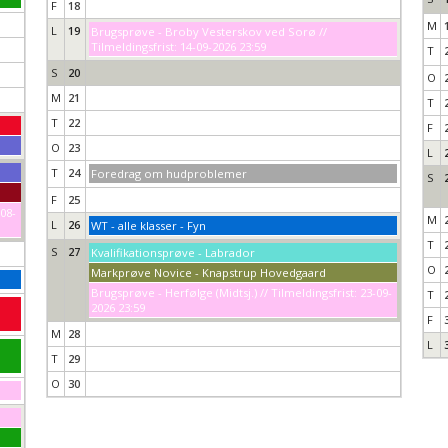
F
18
M
L
19
Brugsprøve - Broby Vesterskov ved Sorø //
Tilmeldingsfrist: 14-09-2026 23:59
T
S
20
O
M
21
T
T
22
F
O
23
L
T
24
Foredrag om hudproblemer
S
F
25
-08-
M
L
26
WT - alle klasser - Fyn
T
S
27
Kvalifikationsprøve - Labrador
O
Markprøve Novice - Knapstrup Hovedgaard
Brugsprøve - Herfølge (Midtsj.) // Tilmeldingsfrist: 23-09-
T
2026 23:59
F
M
28
L
T
29
O
30