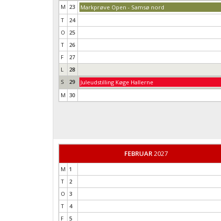
M
23
Markprøve Open - Samsø nord
T
24
O
25
T
26
F
27
L
28
S
29
Juleudstilling Køge Hallerne
M
30
FEBRUAR
2027
M
1
T
2
O
3
T
4
F
5