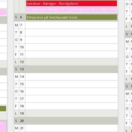
Juleskue - Nørager - Nordjylland
O
Brugsprøve, Nørager // Tilmeldingsfrist: 05-12-2026 10:00
T
S
6
Eliteprøve på Selchausdal Gods
F
M
7
L
T
8
S
O
9
M
T
10
T
F
11
O
L
12
T
S
13
F
M
14
L
T
15
S
O
16
M
T
17
T
F
18
O
L
19
T
S
20
F
-11-
M
21
L