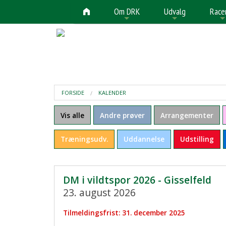
Om DRK
Udvalg
Race
+
+
FORSIDE
KALENDER
Vis alle
Andre prøver
Arrangementer
Træningsudv.
Uddannelse
Udstilling
DM i vildtspor 2026 - Gisselfeld
23. august 2026
Tilmeldingsfrist: 31. december 2025