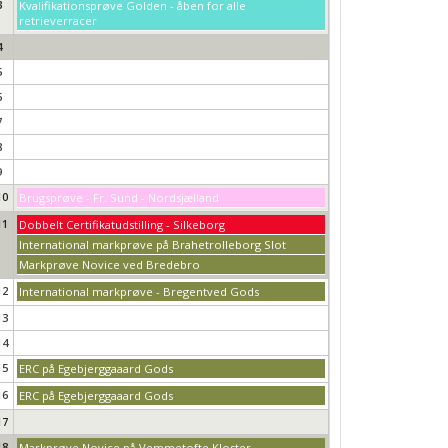
3
Kvalifikationsprøve Golden - åben for alle
retrieverracer
4
5
6
7
8
9
10
Brugsprøve - Fr. Sund - Nordsjælland
11
Dobbelt Certifikatudstilling - Silkeborg
International markprøve på Brahetrolleborg Slot
Markprøve Novice ved Bredebro
12
International markprøve - Bregentved Gods
13
14
15
ERC på Egebjerggaaard Gods
16
ERC på Egebjerggaaard Gods
17
18
Markprøve Novice på Vemmetofte Kloster