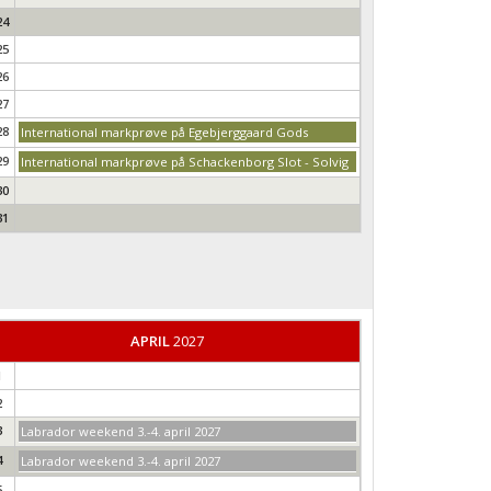
24
25
26
27
28
International markprøve på Egebjerggaard Gods
29
International markprøve på Schackenborg Slot - Solvig
30
31
APRIL
2027
1
2
3
Labrador weekend 3.-4. april 2027
4
Labrador weekend 3.-4. april 2027
5