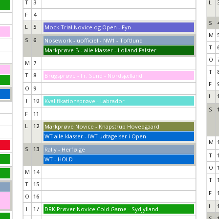
T
3
L
F
4
S
L
5
Mock Trial Novice og Open - Fyn
M
S
6
Nosework - uofficiel - NW1 - Toftlund
T
Markprøve B - alle klasser - Lolland Falster
O
M
7
T
T
8
Brugsprøve - Fr. Sund - Nordsjælland
F
O
9
L
T
10
Kvalifikationsprøve - Labrador
S
F
11
L
12
Markprøve Novice - Knapstrup Hovedgaard
WT alle klasser - IWT udtagelser i Open
M
S
13
Rally - Herfølge
T
WT - HOLD
O
M
14
T
T
15
F
O
16
L
T
17
DRK Prøver Novice Cold Game - Sydjylland
S