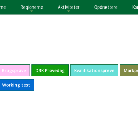
rne
Regionerne
Aktiviteter
Opdrættere
Ko
+
+
+
Brugsprøve
DRK Prøvedag
Kvalifikationsprøve
Markp
Working test