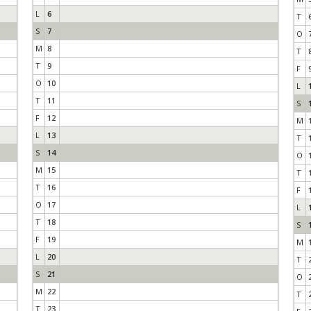
L
6
T
S
7
O
M
8
T
T
9
F
O
10
L
T
11
S
F
12
M
L
13
T
S
14
O
M
15
T
T
16
F
O
17
L
T
18
S
F
19
M
L
20
T
S
21
O
M
22
T
T
23