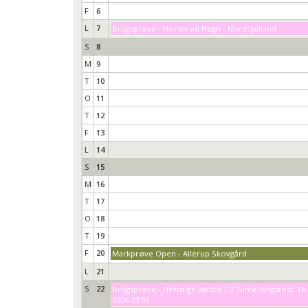
F
6
L
7
Brugsprøve - Horserød Hegn - Nordsjælland
S
8
M
9
T
10
O
11
T
12
F
13
L
14
S
15
M
16
T
17
O
18
T
19
F
20
Markprøve Open - Allerup Skovgård
L
21
S
22
Brugsprøve - Herfølge (Midtsj.) // Tilmeldingsfrist: 18
2026 23:59