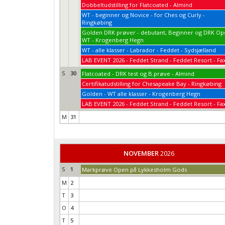
Dobbeltudstilling for Flatcoated - Almind
WT - beginner og Novice - for Ches og Curly -
Ringkøbing
Golden DRK prøver - debutant, Beginner og DRK O
WT - Krogenberg Hegn
WT - alle klasser - Labrador - Feddet - Sydsjælland
LAB EVENT 2026 - Feddet Strand - Feddet Resort - Fa
S
30
Flatcoated - DRK test og B.prøve - Almind
Certifikatudstilling for Chesapeake Bay - Ringkøbing
Golden - WT alle klasser - Krogenberg Hegn
LAB EVENT 2026 - Feddet Strand - Feddet Resort - Fa
M
31
NOVEMBER
2026
S
1
Markprøve Open på Lykkesholm Gods
M
2
T
3
O
4
T
5