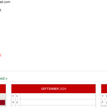
ail.com
t.
5.
ed »
SEPTEMBER
2026
T
1
T
O
2
F