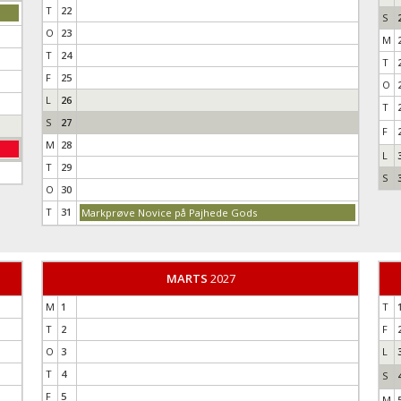
T
22
S
O
23
M
T
24
T
F
25
O
L
26
T
S
27
F
M
28
L
T
29
S
O
30
T
31
Markprøve Novice på Pajhede Gods
MARTS
2027
M
1
T
T
2
F
O
3
L
T
4
S
F
5
M