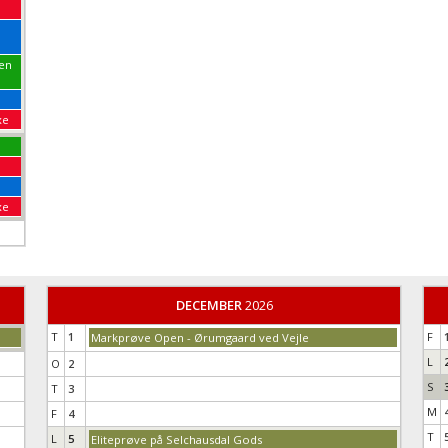
pen
xe
xe
DECEMBER
2026
T
1
F
Markprøve Open - Ørumgaard ved Vejle
L
O
2
S
T
3
M
F
4
T
L
5
Eliteprøve på Selchausdal Gods