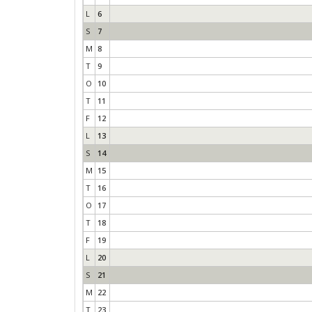
L
6
S
7
M
8
T
9
O
10
T
11
F
12
L
13
S
14
M
15
T
16
O
17
T
18
F
19
L
20
S
21
M
22
T
23