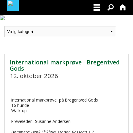
LOGIN / PROFIL
BLIV MEDLEM / BECOME A MEMBER
International markprøve - Bregentved
Gods
12. oktober 2026
International markprøve på Bregentved Gods
16 hunde
Walk-up
Prøveleder: Susanne Andersen
Dommere:
Henk Slijkhuis, Morten Rosseau + 2