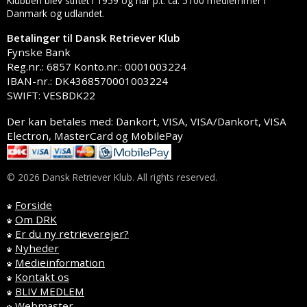
Klubben blev stiftet i 1959 og har p.t. ca. 5100 medlemmer i
Danmark og udlandet.
Betalinger til Dansk Retriever Klub
Fynske Bank
Reg.nr.: 6857 Konto.nr.: 0001003224
IBAN-nr.: DK4368570001003224
SWIFT: VESBDK22
Der kan betales med: Dankort, VISA, VISA/Dankort, VISA
Electron, MasterCard og MobilePay
© 2026 Dansk Retriever Klub. All rights reserved.
Forside
Om DRK
Er du ny retrieverejer?
Nyheder
Medieinformation
Kontakt os
BLIV MEDLEM
Webmaster