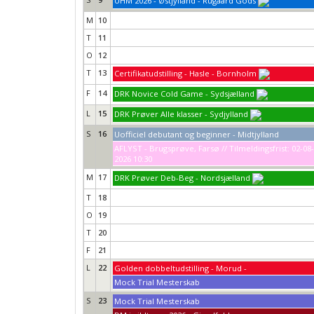
UHM 2026 - Østjylland - Rugaard Gods
M
10
T
11
O
12
T
13
Certifikatudstilling - Hasle - Bornholm
F
14
DRK Novice Cold Game - Sydsjælland
L
15
DRK Prøver Alle klasser - Sydjylland
S
16
Uofficiel debutant og beginner - Midtjylland
AFLYST - Brugsprøve, Farsø // Tilmeldingsfrist: 02-08-
2026 10:30
M
17
DRK Prøver Deb-Beg - Nordsjælland
T
18
O
19
T
20
F
21
L
22
Golden dobbeltudstilling - Morud -
Mock Trial Mesterskab
S
23
Mock Trial Mesterskab