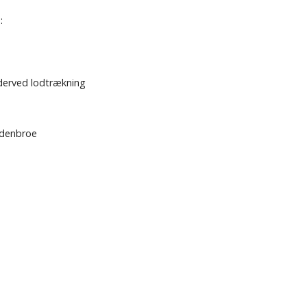
:
derved lodtrækning
ndenbroe