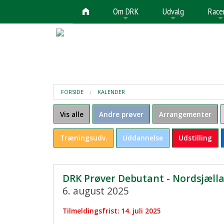
Om DRK
Udvalg
Race
+
+
FORSIDE
KALENDER
Vis alle
Andre prøver
Arrangementer
Træningsudv.
Uddannelse
Udstilling
DRK Prøver Debutant - Nordsjæll
6. august 2025
Tilmeldingsfrist: 14. juli 2025