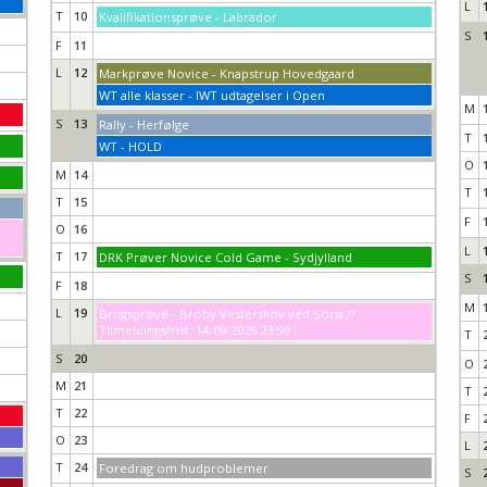
L
T
10
Kvalifikationsprøve - Labrador
S
F
11
L
12
Markprøve Novice - Knapstrup Hovedgaard
WT alle klasser - IWT udtagelser i Open
M
S
13
Rally - Herfølge
T
WT - HOLD
O
M
14
T
T
15
F
O
16
L
T
17
DRK Prøver Novice Cold Game - Sydjylland
S
F
18
M
L
19
Brugsprøve - Broby Vesterskov ved Sorø //
Tilmeldingsfrist: 14-09-2026 23:59
T
S
20
O
M
21
T
T
22
F
O
23
L
T
24
Foredrag om hudproblemer
S