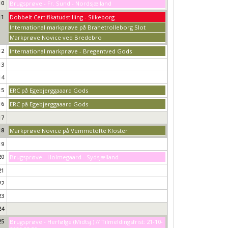
10
Brugsprøve - Fr. Sund - Nordsjælland
11
Dobbelt Certifikatudstilling - Silkeborg
International markprøve på Brahetrolleborg Slot
Markprøve Novice ved Bredebro
12
International markprøve - Bregentved Gods
13
14
15
ERC på Egebjerggaaard Gods
16
ERC på Egebjerggaaard Gods
17
18
Markprøve Novice på Vemmetofte Kloster
19
20
Brugsprøve - Holmegaard - Sydsjælland
21
22
23
24
25
Brugsprøve - Herfølge (Midtsj.) // Tilmeldingsfrist: 21-10-