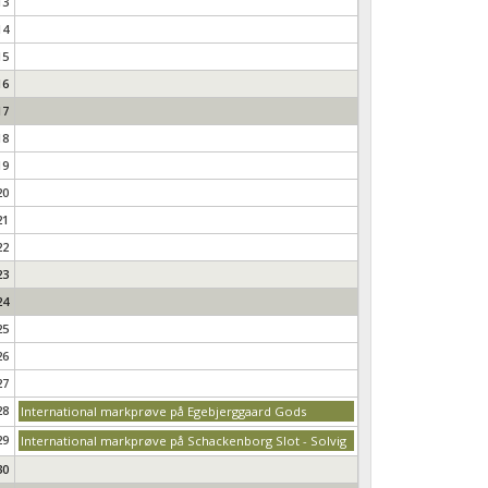
13
14
15
16
17
18
19
20
21
22
23
24
25
26
27
28
International markprøve på Egebjerggaard Gods
29
International markprøve på Schackenborg Slot - Solvig
30