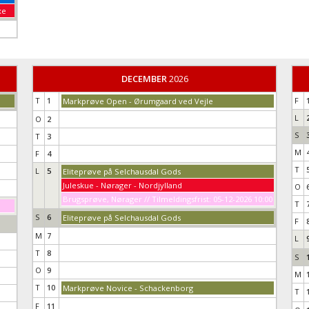
xe
DECEMBER
2026
T
1
F
Markprøve Open - Ørumgaard ved Vejle
L
O
2
S
T
3
M
F
4
T
L
5
Eliteprøve på Selchausdal Gods
Juleskue - Nørager - Nordjylland
O
Brugsprøve, Nørager // Tilmeldingsfrist: 05-12-2026 10:00
T
S
6
Eliteprøve på Selchausdal Gods
F
M
7
L
T
8
S
O
9
M
T
10
Markprøve Novice - Schackenborg
T
F
11