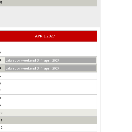
31
APRIL
2027
1
2
3
Labrador weekend 3.-4. april 2027
4
Labrador weekend 3.-4. april 2027
5
6
7
8
9
10
11
12