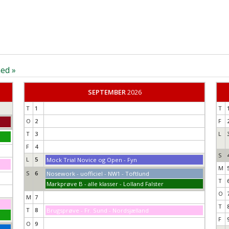
ed »
SEPTEMBER
2026
T
1
T
O
2
F
T
3
L
F
4
S
L
5
Mock Trial Novice og Open - Fyn
M
S
6
Nosework - uofficiel - NW1 - Toftlund
T
Markprøve B - alle klasser - Lolland Falster
O
M
7
T
T
8
Brugsprøve - Fr. Sund - Nordsjælland
F
O
9