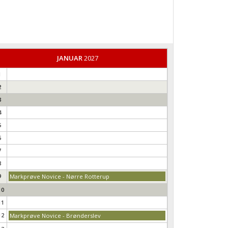
JANUAR
2027
1
2
3
4
5
6
7
8
9
Markprøve Novice - Nørre Rotterup
10
11
12
Markprøve Novice - Brønderslev