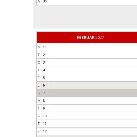
M
30
FEBRUAR
2027
M
1
T
2
O
3
T
4
F
5
L
6
S
7
M
8
T
9
O
10
T
11
F
12