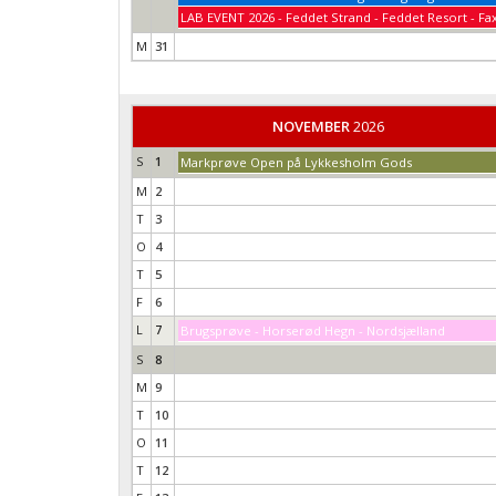
LAB EVENT 2026 - Feddet Strand - Feddet Resort - Fa
M
31
NOVEMBER
2026
S
1
Markprøve Open på Lykkesholm Gods
M
2
T
3
O
4
T
5
F
6
L
7
Brugsprøve - Horserød Hegn - Nordsjælland
S
8
M
9
T
10
O
11
T
12