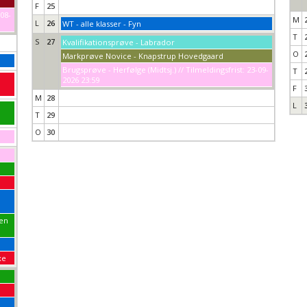
F
25
-08-
M
L
26
WT - alle klasser - Fyn
T
S
27
Kvalifikationsprøve - Labrador
O
Markprøve Novice - Knapstrup Hovedgaard
Brugsprøve - Herfølge (Midtsj.) // Tilmeldingsfrist: 23-09-
T
2026 23:59
F
M
28
L
T
29
O
30
pen
xe