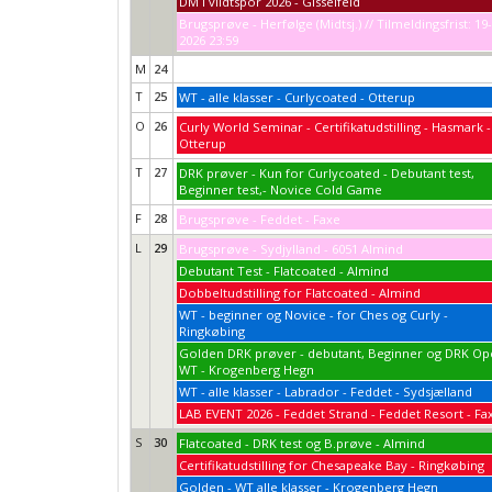
DM i vildtspor 2026 - Gisselfeld
Brugsprøve - Herfølge (Midtsj.) // Tilmeldingsfrist: 19
2026 23:59
M
24
T
25
WT - alle klasser - Curlycoated - Otterup
O
26
Curly World Seminar - Certifikatudstilling - Hasmark -
Otterup
T
27
DRK prøver - Kun for Curlycoated - Debutant test,
Beginner test,- Novice Cold Game
F
28
Brugsprøve - Feddet - Faxe
L
29
Brugsprøve - Sydjylland - 6051 Almind
Debutant Test - Flatcoated - Almind
Dobbeltudstilling for Flatcoated - Almind
WT - beginner og Novice - for Ches og Curly -
Ringkøbing
Golden DRK prøver - debutant, Beginner og DRK O
WT - Krogenberg Hegn
WT - alle klasser - Labrador - Feddet - Sydsjælland
LAB EVENT 2026 - Feddet Strand - Feddet Resort - Fa
S
30
Flatcoated - DRK test og B.prøve - Almind
Certifikatudstilling for Chesapeake Bay - Ringkøbing
Golden - WT alle klasser - Krogenberg Hegn