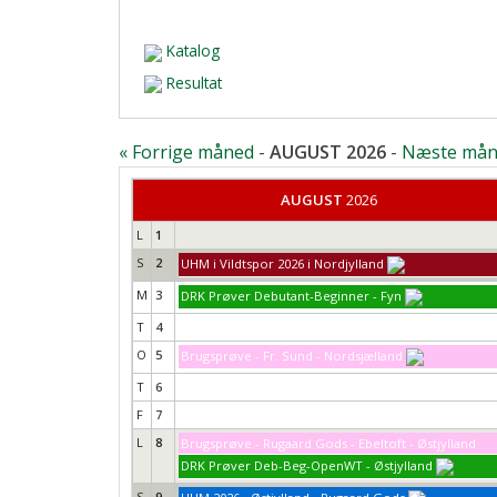
Katalog
Resultat
« Forrige måned
-
AUGUST 2026
-
Næste mån
AUGUST
2026
L
1
S
2
UHM i Vildtspor 2026 i Nordjylland
M
3
DRK Prøver Debutant-Beginner - Fyn
T
4
O
5
Brugsprøve - Fr. Sund - Nordsjælland
T
6
F
7
L
8
Brugsprøve - Rugaard Gods - Ebeltoft - Østjylland
DRK Prøver Deb-Beg-OpenWT - Østjylland
S
9