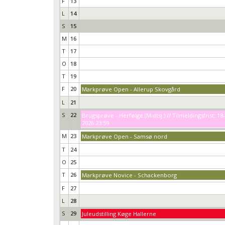
F
13
L
14
S
15
M
16
T
17
O
18
T
19
F
20
Markprøve Open - Allerup Skovgård
L
21
S
22
Brugsprøve - Herfølge (Midtsj.) // Tilmeldingsfrist: 18
2026 23:59
M
23
Markprøve Open - Samsø nord
T
24
O
25
T
26
Markprøve Novice - Schackenborg
F
27
L
28
S
29
Juleudstilling Køge Hallerne