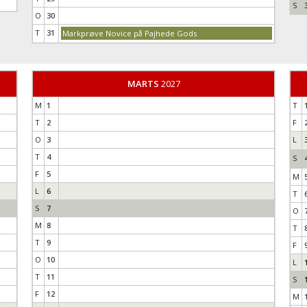
S
O
30
T
31
Markprøve Novice på Pajhede Gods
MARTS
2027
M
1
T
T
2
F
O
3
L
T
4
S
F
5
M
L
6
T
S
7
O
M
8
T
T
9
F
O
10
L
T
11
S
F
12
M