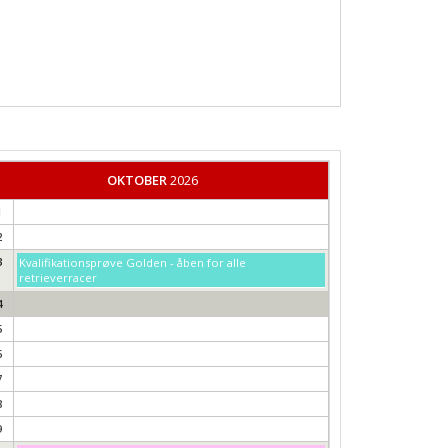
OKTOBER
2026
1
2
3
Kvalifikationsprøve Golden - åben for alle
retrieverracer
4
5
6
7
8
9