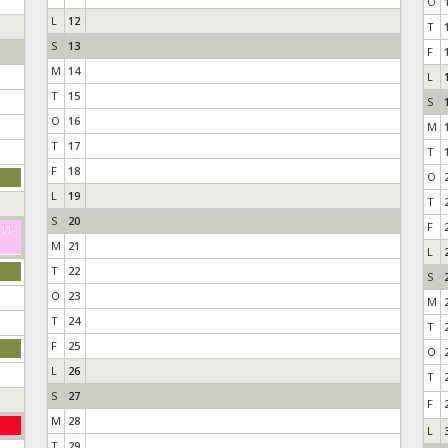
O
L
12
T
S
13
F
M
14
L
T
15
S
O
16
M
T
17
T
F
18
O
L
19
T
S
20
F
-11-
M
21
L
T
22
S
O
23
M
T
24
T
F
25
O
L
26
T
S
27
F
M
28
L
T
29