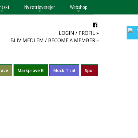
ntakt
Ny retrieverejer
Webshop
+
+
+
LOGIN / PROFIL »
BLIV MEDLEM / BECOME A MEMBER »
røve
Markprøve B
Mock Trial
Spor