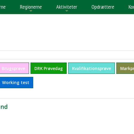
rne
Regionerne
Aktiviteter
Opdrættere
Ko
+
+
+
Brugsprøve
DRK Prøvedag
Kvalifikationsprøve
Markp
Working test
and