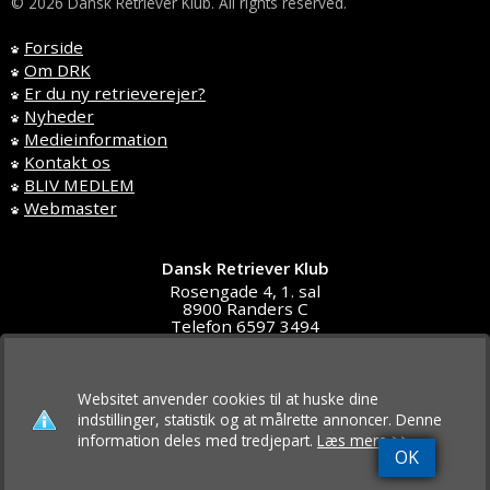
© 2026 Dansk Retriever Klub. All rights reserved.
Forside
Om DRK
Er du ny retrieverejer?
Nyheder
Medieinformation
Kontakt os
BLIV MEDLEM
Webmaster
Dansk Retriever Klub
Rosengade 4, 1. sal
8900 Randers C
Telefon 6597 3494
DK4591 5611
post@d-r-klub.dk
Websitet anvender cookies til at huske dine
indstillinger, statistik og at målrette annoncer. Denne
information deles med tredjepart.
Læs mere >>
OK