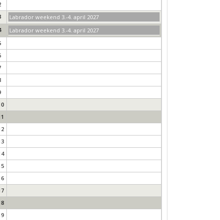
2
3
Labrador weekend 3.-4. april 2027
4
Labrador weekend 3.-4. april 2027
5
6
7
8
9
10
11
12
13
14
15
16
17
18
19