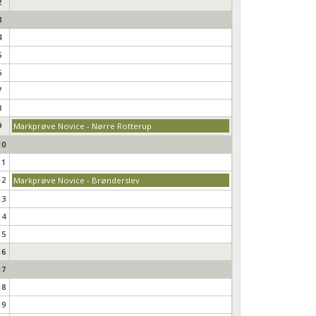
2
3
4
5
6
7
8
9
Markprøve Novice - Nørre Rotterup
10
11
12
Markprøve Novice - Brønderslev
13
14
15
16
17
18
19