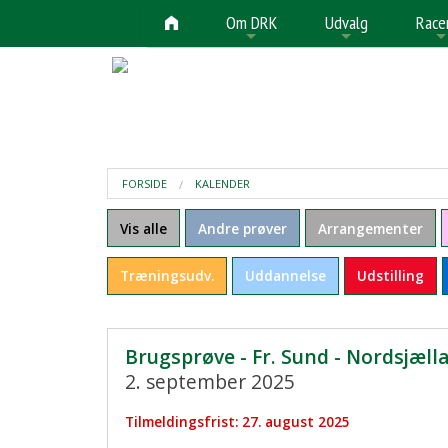
Om DRK
Udvalg
Race
+
+
FORSIDE
KALENDER
Vis alle
Andre prøver
Arrangementer
Træningsudv.
Uddannelse
Udstilling
Brugsprøve - Fr. Sund - Nordsjæll
2. september 2025
Tilmeldingsfrist: 27. august 2025