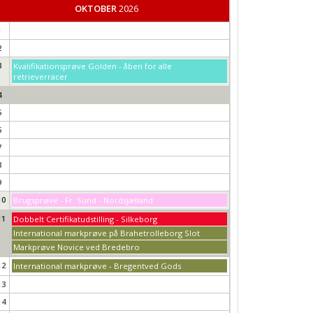
OKTOBER
2026
1
2
3
Kvalifikationsprøve Golden - åben for alle
retrieverracer
4
5
6
7
8
9
10
Brugsprøve - Fr. Sund - Nordsjælland
11
Dobbelt Certifikatudstilling - Silkeborg
International markprøve på Brahetrolleborg Slot
Markprøve Novice ved Bredebro
12
International markprøve - Bregentved Gods
13
14