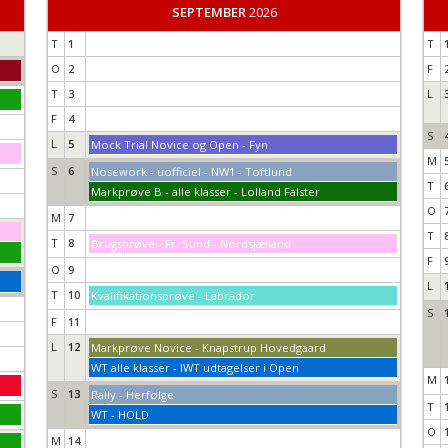
SEPTEMBER
2026
T
1
T
O
2
F
T
3
L
F
4
S
L
5
Mock Trial Novice og Open - Fyn
M
S
6
Nosework - uofficiel - NW1 - Toftlund
T
Markprøve B - alle klasser - Lolland Falster
O
M
7
T
T
8
Brugsprøve - Fr. Sund - Nordsjælland
F
O
9
L
T
10
Kvalifikationsprøve - Labrador
S
F
11
L
12
Markprøve Novice - Knapstrup Hovedgaard
WT alle klasser - IWT udtagelser i Open
M
S
13
Rally - Herfølge
T
WT - HOLD
O
M
14