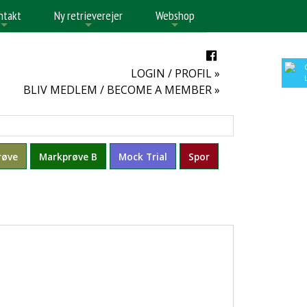
ntakt
Ny retrieverejer
Webshop
+
+
+
LOGIN / PROFIL »
BLIV MEDLEM / BECOME A MEMBER »
røve
Markprøve B
Mock Trial
Spor