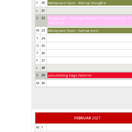
F
20
Markprøve Open - Allerup Skovgård
L
21
S
22
Brugsprøve - Herfølge (Midtsj.) // Tilmeldingsfrist: 18
2026 23:59
M
23
Markprøve Open - Samsø nord
T
24
O
25
T
26
F
27
L
28
S
29
Juleudstilling Køge Hallerne
M
30
FEBRUAR
2027
M
1