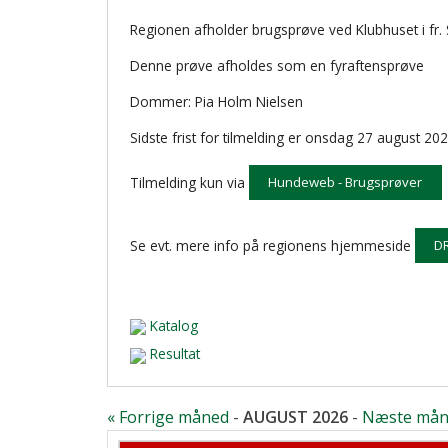
Regionen afholder brugsprøve ved Klubhuset i fr.
Denne prøve afholdes som en fyraftensprøve
Dommer: Pia Holm Nielsen
Sidste frist for tilmelding er onsdag 27 august 202
Tilmelding kun via
Hundeweb - Brugsprøver
Se evt. mere info på regionens hjemmeside
DR
Katalog
Resultat
« Forrige måned
-
AUGUST 2026
-
Næste mån