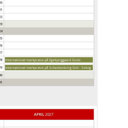
20
21
22
23
24
25
26
27
28
International markprøve på Egebjerggaard Gods
29
International markprøve på Schackenborg Slot - Solvig
30
31
APRIL
2027
1