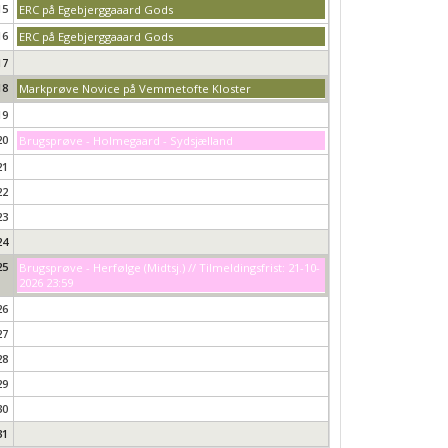
15
ERC på Egebjerggaaard Gods
16
ERC på Egebjerggaaard Gods
17
18
Markprøve Novice på Vemmetofte Kloster
19
20
Brugsprøve - Holmegaard - Sydsjælland
21
22
23
24
25
Brugsprøve - Herfølge (Midtsj.) // Tilmeldingsfrist: 21-10-
2026 23:59
26
27
28
29
30
31