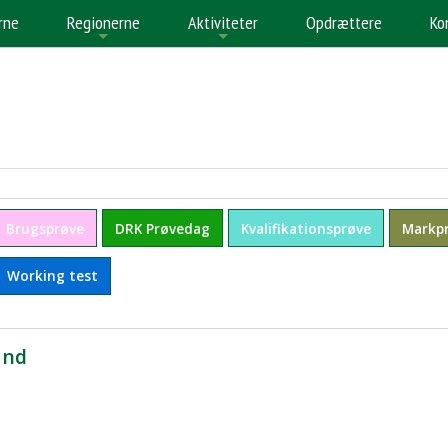
rne
Regionerne
Aktiviteter
Opdrættere
Ko
+
+
+
Brugsprøve
DRK Prøvedag
Kvalifikationsprøve
Markp
Working test
and