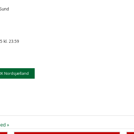
 Sund
5 kl. 23.59
K Nordsjælland
ed »