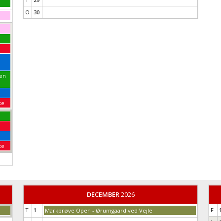
O
30
pen
xe
xe
DECEMBER
2026
T
1
F
Markprøve Open - Ørumgaard ved Vejle