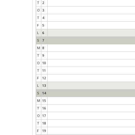
T
2
O
3
T
4
F
5
L
6
S
7
M
8
T
9
O
10
T
11
F
12
L
13
S
14
M
15
T
16
O
17
T
18
F
19