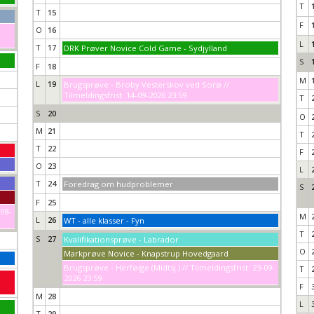
T
T
15
F
O
16
L
T
17
DRK Prøver Novice Cold Game - Sydjylland
S
F
18
M
L
19
Brugsprøve - Broby Vesterskov ved Sorø //
Tilmeldingsfrist: 14-09-2026 23:59
T
S
20
O
M
21
T
T
22
F
O
23
L
T
24
Foredrag om hudproblemer
S
F
25
-08-
M
L
26
WT - alle klasser - Fyn
T
S
27
Kvalifikationsprøve - Labrador
O
Markprøve Novice - Knapstrup Hovedgaard
Brugsprøve - Herfølge (Midtsj.) // Tilmeldingsfrist: 23-09-
T
2026 23:59
F
M
28
L
T
29