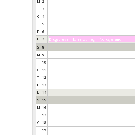
M
2
T
3
O
4
T
5
F
6
L
7
Brugsprøve - Horserød Hegn - Nordsjælland
S
8
M
9
T
10
O
11
T
12
F
13
L
14
S
15
M
16
T
17
O
18
T
19