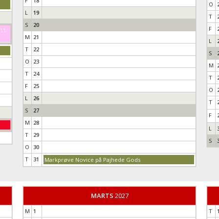
F
18
O
L
19
T
S
20
F
-11-
M
21
L
T
22
S
O
23
M
T
24
T
F
25
O
L
26
T
S
27
F
M
28
L
T
29
S
O
30
T
31
Markprøve Novice på Pajhede Gods
MARTS
2027
M
1
T