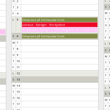
L
O
2
S
T
3
M
F
4
T
L
5
Eliteprøve på Selchausdal Gods
Juleskue - Nørager - Nordjylland
O
Brugsprøve, Nørager // Tilmeldingsfrist: 05-12-2026 10:00
T
S
6
Eliteprøve på Selchausdal Gods
F
M
7
L
T
8
S
O
9
M
T
10
T
F
11
O
L
12
T
S
13
F
M
14
L
T
15
S
O
16
M
T
17
T