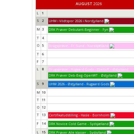
AUGUST
2026
L
1
S
2
UHM i Vildtspor 2026 i Nordjylland
M
3
DRK Prøver Debutant-Beginner - Fyn
T
4
O
5
Brugsprøve - Fr. Sund - Nordsjælland
T
6
F
7
L
8
Brugsprøve - Rugaard Gods - Ebeltoft - Østjylland
DRK Prøver Deb-Beg-OpenWT - Østjylland
S
9
UHM 2026 - Østjylland - Rugaard Gods
M
10
T
11
O
12
T
13
Certifikatudstilling - Hasle - Bornholm
F
14
DRK Novice Cold Game - Sydsjælland
L
15
DRK Prøver Alle klasser - Sydjylland