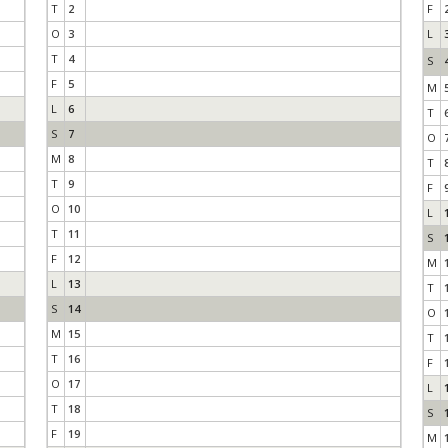
T
2
F
O
3
L
T
4
S
F
5
M
L
6
T
S
7
O
M
8
T
T
9
F
O
10
L
T
11
S
F
12
M
L
13
T
S
14
O
M
15
T
T
16
F
O
17
L
T
18
S
F
19
M