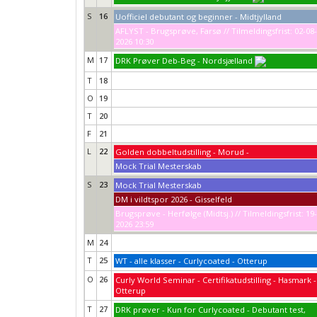
S
16
Uofficiel debutant og beginner - Midtjylland
AFLYST - Brugsprøve, Farsø // Tilmeldingsfrist: 02-08-
2026 10:30
M
17
DRK Prøver Deb-Beg - Nordsjælland
T
18
O
19
T
20
F
21
L
22
Golden dobbeltudstilling - Morud -
Mock Trial Mesterskab
S
23
Mock Trial Mesterskab
DM i vildtspor 2026 - Gisselfeld
Brugsprøve - Herfølge (Midtsj.) // Tilmeldingsfrist: 19
2026 23:59
M
24
T
25
WT - alle klasser - Curlycoated - Otterup
O
26
Curly World Seminar - Certifikatudstilling - Hasmark -
Otterup
T
27
DRK prøver - Kun for Curlycoated - Debutant test,