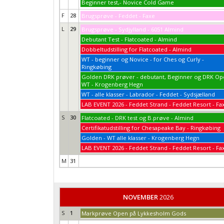
Beginner test,- Novice Cold Game
F
28
Brugsprøve - Feddet - Faxe
L
29
Brugsprøve - Sydjylland - 6051 Almind
Debutant Test - Flatcoated - Almind
Dobbeltudstilling for Flatcoated - Almind
WT - beginner og Novice - for Ches og Curly -
Ringkøbing
Golden DRK prøver - debutant, Beginner og DRK O
WT - Krogenberg Hegn
WT - alle klasser - Labrador - Feddet - Sydsjælland
LAB EVENT 2026 - Feddet Strand - Feddet Resort - Fa
S
30
Flatcoated - DRK test og B.prøve - Almind
Certifikatudstilling for Chesapeake Bay - Ringkøbing
Golden - WT alle klasser - Krogenberg Hegn
LAB EVENT 2026 - Feddet Strand - Feddet Resort - Fa
M
31
NOVEMBER
2026
S
1
Markprøve Open på Lykkesholm Gods