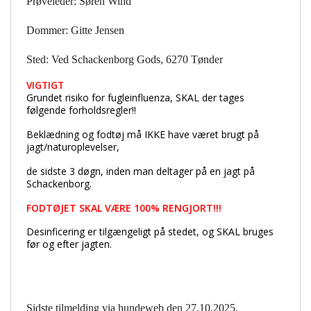
Prøveleder: Søren Wind
Dommer: Gitte Jensen
Sted: Ved Schackenborg Gods, 6270 Tønder
VIGTIGT
Grundet risiko for fugleinfluenza, SKAL der tages
følgende forholdsregler!!
Beklædning og fodtøj må IKKE have været brugt på
jagt/naturoplevelser,
de sidste 3 døgn, inden man deltager på en jagt på
Schackenborg.
FODTØJET SKAL VÆRE 100% RENGJORT!!!
Desinficering er tilgængeligt på stedet, og SKAL bruges
før og efter jagten.
Sidste tilmelding via hundeweb den 27.10.2025.