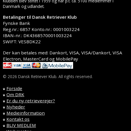
Klubben blev stiftet i 1959 og har p.t. ca. 5100 medlemmer i
Danmark og udlandet.
Betalinger til Dansk Retriever Klub
Fynske Bank
Reg.nr.: 6857 Konto.nr.: 0001003224
IBAN-nr.: DK4368570001003224
SWIFT: VESBDK22
Der kan betales med: Dankort, VISA, VISA/Dankort, VISA
Electron, MasterCard og MobilePay
© 2026 Dansk Retriever Klub. All rights reserved.
Forside
Om DRK
Er du ny retrieverejer?
Nyheder
Medieinformation
Kontakt os
BLIV MEDLEM