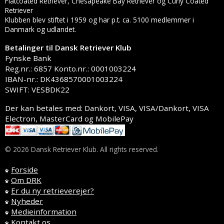
Flatcoated Retriever, Chesapeake Bay Retriever og Curly Coated
Retriever
Klubben blev stiftet i 1959 og har p.t. ca. 5100 medlemmer i
Danmark og udlandet.
Betalinger til Dansk Retriever Klub
Fynske Bank
Reg.nr.: 6857 Konto.nr.: 0001003224
IBAN-nr.: DK4368570001003224
SWIFT: VESBDK22
Der kan betales med: Dankort, VISA, VISA/Dankort, VISA
Electron, MasterCard og MobilePay
© 2026 Dansk Retriever Klub. All rights reserved.
Forside
Om DRK
Er du ny retrieverejer?
Nyheder
Medieinformation
Kontakt os