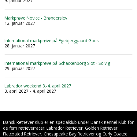
9. januar 2027
Markprøve Novice - Brønderslev
12. januar 2027
International markprøve på Egebjerggaard Gods
28. januar 2027
International markprøve på Schackenborg Slot - Solvig
29. januar 2027
Labrador weekend 3.-4. april 2027
3. april 2027 - 4. april 2027
Dansk Retriever Klub er en specialklub under Dansk Kennel Klub for
de fem retrieverracer: Labrador Retriever, Golden Retriever,
Flatcoated Retriever, Chesapeake Bay Retriever og Curly Coated