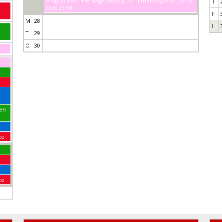
Brugsprøve - Herfølge (Midtsj.) // Tilmeldingsfrist: 23-09-
T
2026 23:59
F
M
28
L
T
29
O
30
pen
xe
xe