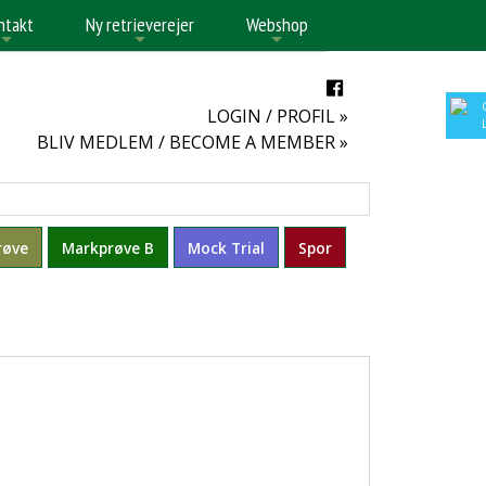
ntakt
Ny retrieverejer
Webshop
+
+
+
LOGIN / PROFIL »
BLIV MEDLEM / BECOME A MEMBER »
røve
Markprøve B
Mock Trial
Spor