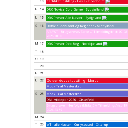
T
13
Certifikatudstilling - Hasle - Bornholm
F
14
DRK Novice Cold Game - Sydsjælland
L
15
DRK Prøver Alle klasser - Sydjylland
S
16
Uofficiel debutant og beginner - Midtjylland
AFLYST - Brugsprøve, Farsø // Tilmeldingsfrist: 02-08-
2026 10:30
M
17
DRK Prøver Deb-Beg - Nordsjælland
T
18
O
19
T
20
F
21
L
22
Golden dobbeltudstilling - Morud -
Mock Trial Mesterskab
S
23
Mock Trial Mesterskab
DM i vildtspor 2026 - Gisselfeld
Brugsprøve - Herfølge (Midtsj.) // Tilmeldingsfrist: 19
2026 23:59
M
24
T
25
WT - alle klasser - Curlycoated - Otterup