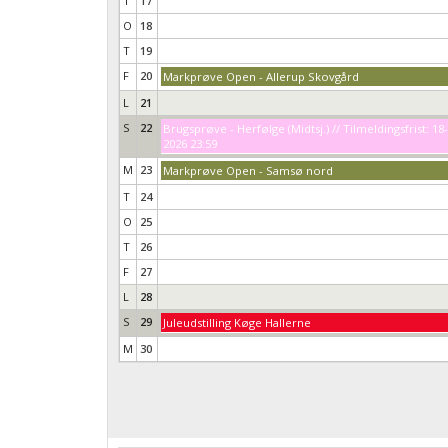
T
17
O
18
T
19
F
20
Markprøve Open - Allerup Skovgård
L
21
S
22
Brugsprøve - Herfølge (Midtsj.) // Tilmeldingsfrist: 18
2026 23:59
M
23
Markprøve Open - Samsø nord
T
24
O
25
T
26
F
27
L
28
S
29
Juleudstilling Køge Hallerne
M
30