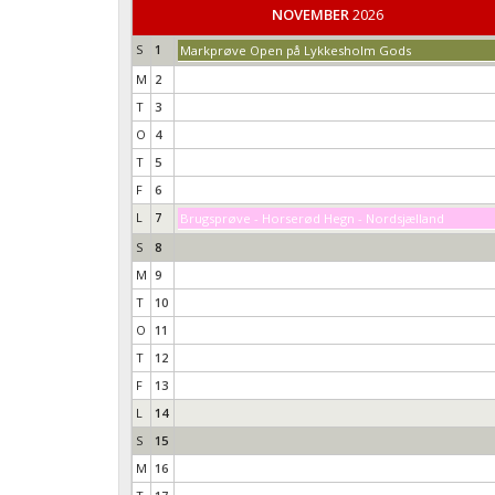
NOVEMBER
2026
S
1
Markprøve Open på Lykkesholm Gods
M
2
T
3
O
4
T
5
F
6
L
7
Brugsprøve - Horserød Hegn - Nordsjælland
S
8
M
9
T
10
O
11
T
12
F
13
L
14
S
15
M
16