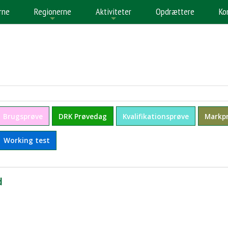
rne
Regionerne
Aktiviteter
Opdrættere
Ko
+
+
+
Brugsprøve
DRK Prøvedag
Kvalifikationsprøve
Markp
Working test
d