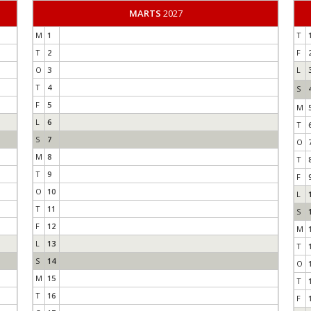
MARTS
2027
M
1
T
T
2
F
O
3
L
T
4
S
F
5
M
L
6
T
S
7
O
M
8
T
T
9
F
O
10
L
T
11
S
F
12
M
L
13
T
S
14
O
M
15
T
T
16
F