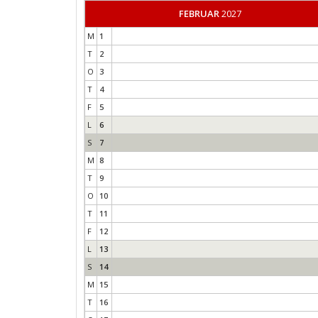
FEBRUAR
2027
M
1
T
2
O
3
T
4
F
5
L
6
S
7
M
8
T
9
O
10
T
11
F
12
L
13
S
14
M
15
T
16