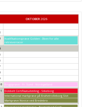
OKTOBER
2026
1
2
3
Kvalifikationsprøve Golden - åben for alle
retrieverracer
4
5
6
7
8
9
10
Brugsprøve - Fr. Sund - Nordsjælland
11
Dobbelt Certifikatudstilling - Silkeborg
International markprøve på Brahetrolleborg Slot
Markprøve Novice ved Bredebro
12
International markprøve - Bregentved Gods