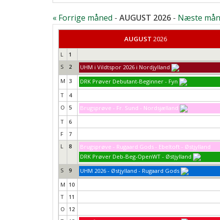
« Forrige måned
-
AUGUST 2026
-
Næste mån
AUGUST
2026
L
1
S
2
UHM i Vildtspor 2026 i Nordjylland
M
3
DRK Prøver Debutant-Beginner - Fyn
T
4
O
5
Brugsprøve - Fr. Sund - Nordsjælland
T
6
F
7
L
8
Brugsprøve - Rugaard Gods - Ebeltoft - Østjylland
DRK Prøver Deb-Beg-OpenWT - Østjylland
S
9
UHM 2026 - Østjylland - Rugaard Gods
M
10
T
11
O
12