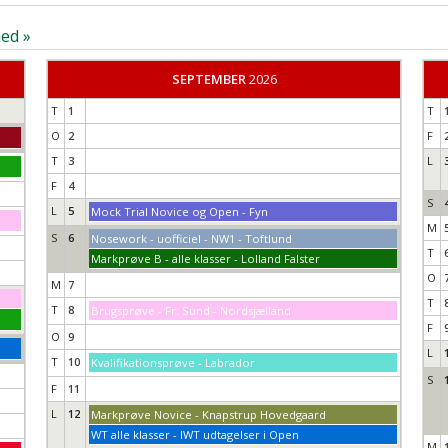
ed »
SEPTEMBER
2026
T
1
T
O
2
F
T
3
L
F
4
S
L
5
Mock Trial Novice og Open - Fyn
M
S
6
Nosework - uofficiel - NW1 - Toftlund
T
Markprøve B - alle klasser - Lolland Falster
O
M
7
T
T
8
Brugsprøve - Fr. Sund - Nordsjælland
F
O
9
L
T
10
Kvalifikationsprøve - Labrador
S
F
11
L
12
Markprøve Novice - Knapstrup Hovedgaard
WT alle klasser - IWT udtagelser i Open
M