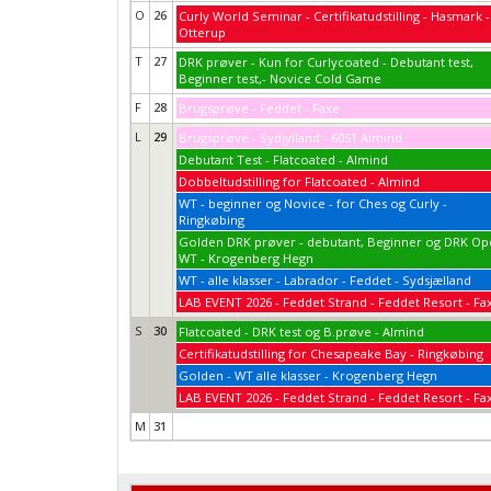
O
26
Curly World Seminar - Certifikatudstilling - Hasmark -
Otterup
T
27
DRK prøver - Kun for Curlycoated - Debutant test,
Beginner test,- Novice Cold Game
F
28
Brugsprøve - Feddet - Faxe
L
29
Brugsprøve - Sydjylland - 6051 Almind
Debutant Test - Flatcoated - Almind
Dobbeltudstilling for Flatcoated - Almind
WT - beginner og Novice - for Ches og Curly -
Ringkøbing
Golden DRK prøver - debutant, Beginner og DRK O
WT - Krogenberg Hegn
WT - alle klasser - Labrador - Feddet - Sydsjælland
LAB EVENT 2026 - Feddet Strand - Feddet Resort - Fa
S
30
Flatcoated - DRK test og B.prøve - Almind
Certifikatudstilling for Chesapeake Bay - Ringkøbing
Golden - WT alle klasser - Krogenberg Hegn
LAB EVENT 2026 - Feddet Strand - Feddet Resort - Fa
M
31