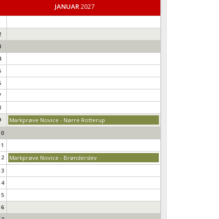
JANUAR
2027
1
2
3
4
5
6
7
8
9
Markprøve Novice - Nørre Rotterup
10
11
12
Markprøve Novice - Brønderslev
13
14
15
16