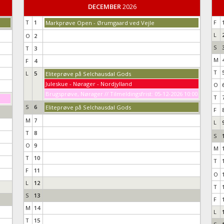
DECEMBER
2026
T
1
F
Markprøve Open - Ørumgaard ved Vejle
L
O
2
S
T
3
M
F
4
T
L
5
Eliteprøve på Selchausdal Gods
Juleskue - Nørager - Nordjylland
O
Brugsprøve, Nørager // Tilmeldingsfrist: 05-12-2026 10:00
T
S
6
Eliteprøve på Selchausdal Gods
F
M
7
L
T
8
S
O
9
M
T
10
T
F
11
O
L
12
T
S
13
F
M
14
L
T
15