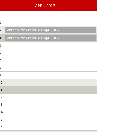
APRIL
2027
1
2
3
Labrador weekend 3.-4. april 2027
4
Labrador weekend 3.-4. april 2027
5
6
7
8
9
10
11
12
13
14
15
16