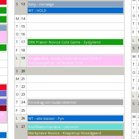
S
13
Rally - Herfølge
T
WT - HOLD
O
M
14
T
T
15
F
O
16
L
T
17
DRK Prøver Novice Cold Game - Sydjylland
S
F
18
M
L
19
Brugsprøve - Broby Vesterskov ved Sorø //
Tilmeldingsfrist: 14-09-2026 23:59
T
S
20
O
M
21
T
T
22
F
O
23
L
T
24
Foredrag om hudproblemer
S
F
25
-08-
M
L
26
WT - alle klasser - Fyn
T
S
27
Kvalifikationsprøve - Labrador
O
Markprøve Novice - Knapstrup Hovedgaard