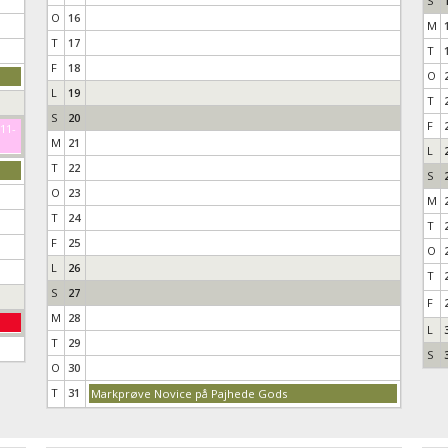
S
O
16
M
T
17
T
F
18
O
L
19
T
S
20
F
-11-
M
21
L
T
22
S
O
23
M
T
24
T
F
25
O
L
26
T
S
27
F
M
28
L
T
29
S
O
30
T
31
Markprøve Novice på Pajhede Gods