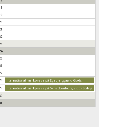
17
18
19
20
21
22
23
24
25
26
27
28
International markprøve på Egebjerggaard Gods
29
International markprøve på Schackenborg Slot - Solvig
30
31