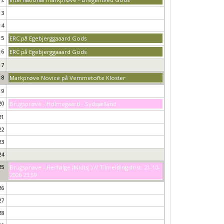
13
14
15
ERC på Egebjerggaaard Gods
16
ERC på Egebjerggaaard Gods
17
18
Markprøve Novice på Vemmetofte Kloster
19
20
Brugsprøve - Holmegaard - Sydsjælland
21
22
23
24
25
Brugsprøve - Herfølge (Midtsj.) // Tilmeldingsfrist: 21-10-
2026 23:59
26
27
28