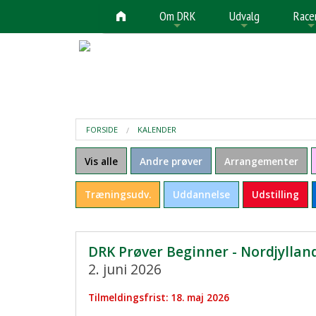
Om DRK
Udvalg
Race
+
+
FORSIDE
KALENDER
Vis alle
Andre prøver
Arrangementer
Træningsudv.
Uddannelse
Udstilling
DRK Prøver Beginner - Nordjyllan
2. juni 2026
Tilmeldingsfrist: 18. maj 2026