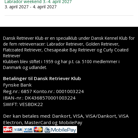
Labrador weekend 3.-4. april 2027
3. april 2027 - 4. april 2027
Dansk Retriever Klub er en specialklub under Dansk Kennel Klub for
de fem retrieverracer: Labrador Retriever, Golden Retriever,
Flatcoated Retriever, Chesapeake Bay Retriever og Curly Coated
Retriever
Klubben blev stiftet i 1959 og har p.t. ca. 5100 medlemmer i
Danmark og udlandet.
Betalinger til Dansk Retriever Klub
Fynske Bank
Reg.nr.: 6857 Konto.nr.: 0001003224
IBAN-nr.: DK4368570001003224
SWIFT: VESBDK22
Der kan betales med: Dankort, VISA, VISA/Dankort, VISA
Electron, MasterCard og MobilePay