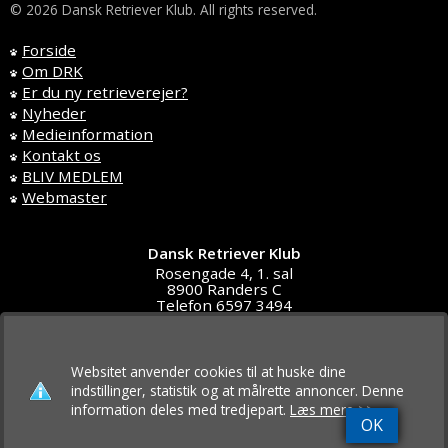
© 2026 Dansk Retriever Klub. All rights reserved.
Forside
Om DRK
Er du ny retrieverejer?
Nyheder
Medieinformation
Kontakt os
BLIV MEDLEM
Webmaster
Dansk Retriever Klub
Rosengade 4, 1. sal
8900 Randers C
Telefon 6597 3494
DK4591 5611
post@d-r-klub.dk
Websitet anvender cookies til at huske dine
indstillinger, statistik og at målrette annoncer. Denne
information deles med tredjepart.
Læs mere >>
OK