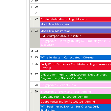
O
19
T
20
F
21
L
22
Golden dobbeltudstilling - Morud -
Mock Trial Mesterskab
S
23
Mock Trial Mesterskab
DM i vildtspor 2026 - Gisselfeld
Brugsprøve - Herfølge (Midtsj.) // Tilmeldingsfrist: 19
2026 23:59
M
24
T
25
WT - alle klasser - Curlycoated - Otterup
O
26
Curly World Seminar - Certifikatudstilling - Hasmark -
Otterup
T
27
DRK prøver - Kun for Curlycoated - Debutant test,
Beginner test,- Novice Cold Game
F
28
Brugsprøve - Feddet - Faxe
L
29
Brugsprøve - Sydjylland - 6051 Almind
Debutant Test - Flatcoated - Almind
Dobbeltudstilling for Flatcoated - Almind
WT - beginner og Novice - for Ches og Curly -
Ringkøbing