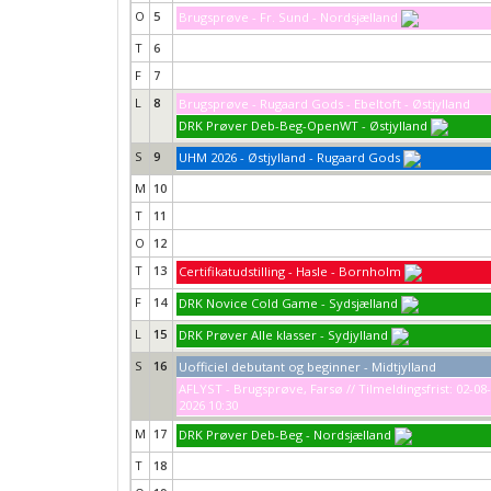
O
5
Brugsprøve - Fr. Sund - Nordsjælland
T
6
F
7
L
8
Brugsprøve - Rugaard Gods - Ebeltoft - Østjylland
DRK Prøver Deb-Beg-OpenWT - Østjylland
S
9
UHM 2026 - Østjylland - Rugaard Gods
M
10
T
11
O
12
T
13
Certifikatudstilling - Hasle - Bornholm
F
14
DRK Novice Cold Game - Sydsjælland
L
15
DRK Prøver Alle klasser - Sydjylland
S
16
Uofficiel debutant og beginner - Midtjylland
AFLYST - Brugsprøve, Farsø // Tilmeldingsfrist: 02-08-
2026 10:30
M
17
DRK Prøver Deb-Beg - Nordsjælland
T
18