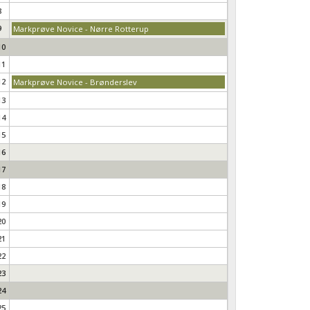
8
9
Markprøve Novice - Nørre Rotterup
10
11
12
Markprøve Novice - Brønderslev
13
14
15
16
17
18
19
20
21
22
23
24
25