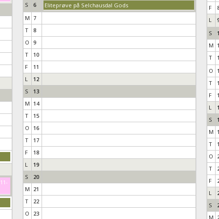
S
6
Eliteprøve på Selchausdal Gods
F
M
7
L
T
8
S
O
9
M
T
10
T
F
11
O
L
12
T
S
13
F
M
14
L
T
15
S
O
16
M
T
17
T
F
18
O
L
19
T
S
20
F
-11-
M
21
L
T
22
S
O
23
M