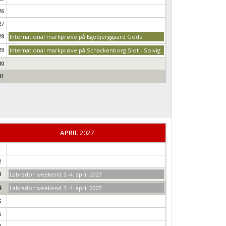
26
27
28
International markprøve på Egebjerggaard Gods
29
International markprøve på Schackenborg Slot - Solvig
30
31
APRIL
2027
1
2
3
Labrador weekend 3.-4. april 2027
4
Labrador weekend 3.-4. april 2027
5
6