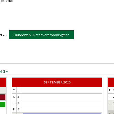
ift. vand.
Hundeweb - Retrievere workingtest
.59 via
ed »
SEPTEMBER
2026
T
1
T
O
2
F
T
3
L
F
4
S