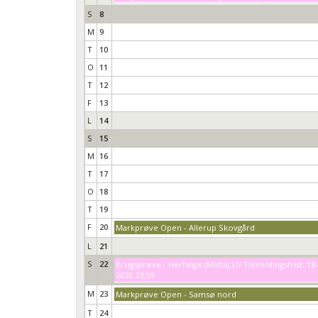
S
8
M
9
T
10
O
11
T
12
F
13
L
14
S
15
M
16
T
17
O
18
T
19
F
20
Markprøve Open - Allerup Skovgård
L
21
S
22
Brugsprøve - Herfølge (Midtsj.) // Tilmeldingsfrist: 18
2026 23:59
M
23
Markprøve Open - Samsø nord
T
24