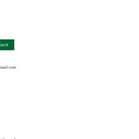
lland
gmail.com