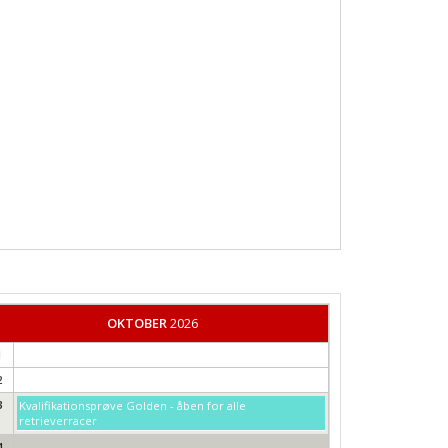
OKTOBER
2026
1
2
3
Kvalifikationsprøve Golden - åben for alle
retrieverracer
4