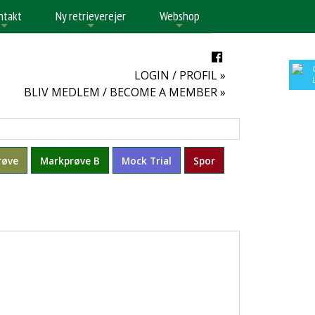
ntakt
Ny retrieverejer
Webshop
+
+
+
LOGIN / PROFIL »
BLIV MEDLEM / BECOME A MEMBER »
røve
Markprøve B
Mock Trial
Spor