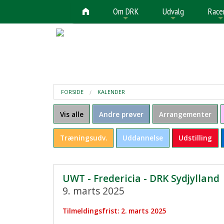
Om DRK
Udvalg
Race
+
+
FORSIDE
KALENDER
Vis alle
Andre prøver
Arrangementer
Træningsudv.
Uddannelse
Udstilling
UWT - Fredericia - DRK Sydjylland
9. marts 2025
Tilmeldingsfrist: 2. marts 2025