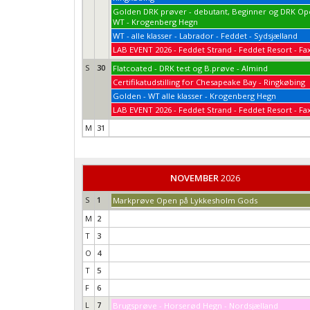
Golden DRK prøver - debutant, Beginner og DRK O
WT - Krogenberg Hegn
WT - alle klasser - Labrador - Feddet - Sydsjælland
LAB EVENT 2026 - Feddet Strand - Feddet Resort - Fa
S
30
Flatcoated - DRK test og B.prøve - Almind
Certifikatudstilling for Chesapeake Bay - Ringkøbing
Golden - WT alle klasser - Krogenberg Hegn
LAB EVENT 2026 - Feddet Strand - Feddet Resort - Fa
M
31
NOVEMBER
2026
S
1
Markprøve Open på Lykkesholm Gods
M
2
T
3
O
4
T
5
F
6
L
7
Brugsprøve - Horserød Hegn - Nordsjælland