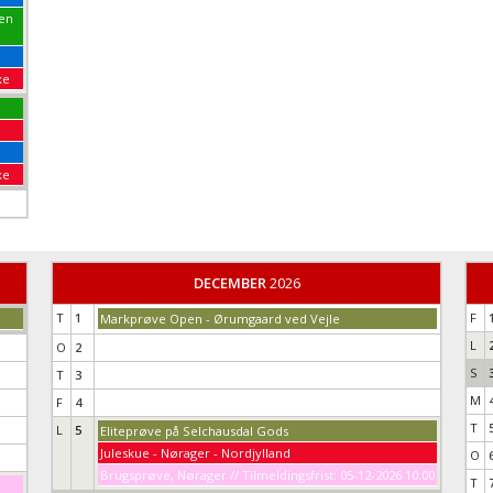
pen
xe
xe
DECEMBER
2026
T
1
F
Markprøve Open - Ørumgaard ved Vejle
L
O
2
S
T
3
M
F
4
T
L
5
Eliteprøve på Selchausdal Gods
Juleskue - Nørager - Nordjylland
O
Brugsprøve, Nørager // Tilmeldingsfrist: 05-12-2026 10:00
T