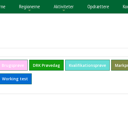
rne
Regionerne
Aktiviteter
Opdrættere
Ko
+
+
+
Brugsprøve
DRK Prøvedag
Kvalifikationsprøve
Markp
Working test