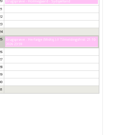
20
Brugsprøve - Holmegaard - Sydsjælland
21
22
23
24
25
Brugsprøve - Herfølge (Midtsj.) // Tilmeldingsfrist: 21-10-
2026 23:59
26
27
28
29
30
31