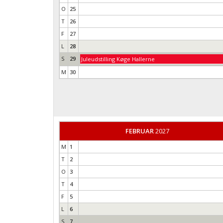
O
25
T
26
F
27
L
28
S
29
Juleudstilling Køge Hallerne
M
30
FEBRUAR
2027
M
1
T
2
O
3
T
4
F
5
L
6
S
7