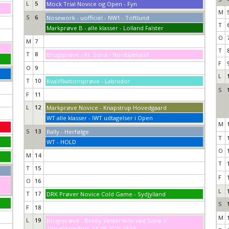
L
5
Mock Trial Novice og Open - Fyn
M
S
6
Nosework - uofficiel - NW1 - Toftlund
T
Markprøve B - alle klasser - Lolland Falster
O
M
7
T
T
8
Brugsprøve - Fr. Sund - Nordsjælland
F
O
9
L
T
10
Kvalifikationsprøve - Labrador
S
F
11
L
12
Markprøve Novice - Knapstrup Hovedgaard
WT alle klasser - IWT udtagelser i Open
M
S
13
Rally - Herfølge
T
WT - HOLD
O
M
14
T
T
15
F
O
16
L
T
17
DRK Prøver Novice Cold Game - Sydjylland
S
F
18
M
L
19
Brugsprøve - Broby Vesterskov ved Sorø //
Tilmeldingsfrist: 14-09-2026 23:59