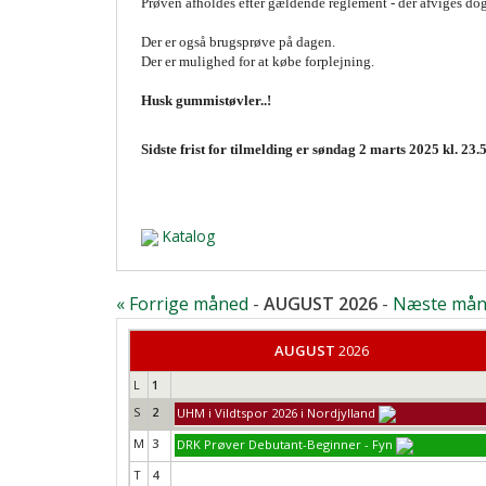
Prøven afholdes efter gældende reglement - der afviges dog 
Der er også brugsprøve på dagen.
Der er mulighed for at købe forplejning.
Husk gummistøvler..!
Sidste frist for tilmelding er søndag 2 marts 2025 kl. 23
Katalog
« Forrige måned
-
AUGUST 2026
-
Næste mån
AUGUST
2026
L
1
S
2
UHM i Vildtspor 2026 i Nordjylland
M
3
DRK Prøver Debutant-Beginner - Fyn
T
4