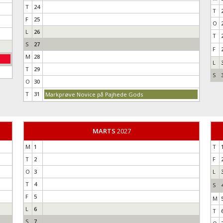
T
24
T
F
25
O
L
26
T
S
27
F
M
28
L
T
29
S
O
30
T
31
Markprøve Novice på Pajhede Gods
MARTS
2027
M
1
T
T
2
F
O
3
L
T
4
S
F
5
M
L
6
T
S
7