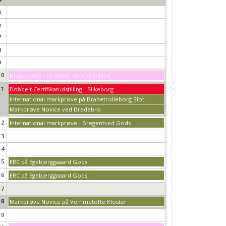
5
6
7
8
9
10
Brugsprøve - Fr. Sund - Nordsjælland
11
Dobbelt Certifikatudstilling - Silkeborg
International markprøve på Brahetrolleborg Slot
Markprøve Novice ved Bredebro
12
International markprøve - Bregentved Gods
13
14
15
ERC på Egebjerggaaard Gods
16
ERC på Egebjerggaaard Gods
17
18
Markprøve Novice på Vemmetofte Kloster
19