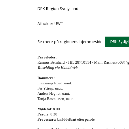
DRK Region Sydjylland
Afholder UWT
Se mere på regionens hjemmeside
DRK Sydjy
Prøveleder:
Rasmus Bernhard - Tlf.: 28710114 - Mail: Rasmusvb63@
Tilmelding via HundeWeb
Dommere:
Flemming Roed, uaut.
Per Yttrup, uaut.
Anders Hegnet, uaut.
Tanja Rasmussen, uaut.
Mødetid:
8.00
Parole:
8.30
Prøvestart:
Umiddelbart efter parole