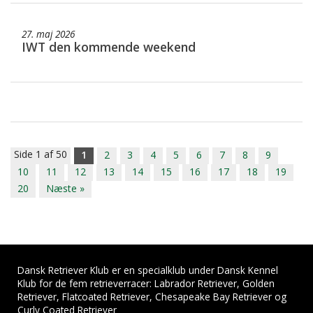
27. maj 2026
IWT den kommende weekend
Side 1 af 50
1
2
3
4
5
6
7
8
9
10
11
12
13
14
15
16
17
18
19
20
Næste »
Dansk Retriever Klub er en specialklub under Dansk Kennel
Klub for de fem retrieverracer: Labrador Retriever, Golden
Retriever, Flatcoated Retriever, Chesapeake Bay Retriever og
Curly Coated Retriever