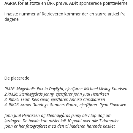
AGRIA
for at støtte en DRK prøve.
ADit
sponserede pointtavlerne.
I næste nummer af Retrieveren kommer der en større artikel fra
dagene.
De placerede
RM26: Møgelholts Fox in Daylight, ejer/fører: Michael Meling Knudsen.
2.RM26: Stenhøjgårds Jenny, ejer/fører John Juul Henriksen
3. RM26: Team Keis Gear, ejer/fører: Annika Christiansen
4. RM26: Arrow Gundogs Gunners Gonzo, ejer(/fører: Ryan Stavnslev.
John Juul Henriksen og Stenhøjgårds Jenny blev top-dog om
lørdagen. De havde kun mistet ialt 10 point over alle 7 dummier.
John er her fotograferet med den til hæderen hørende kasket.