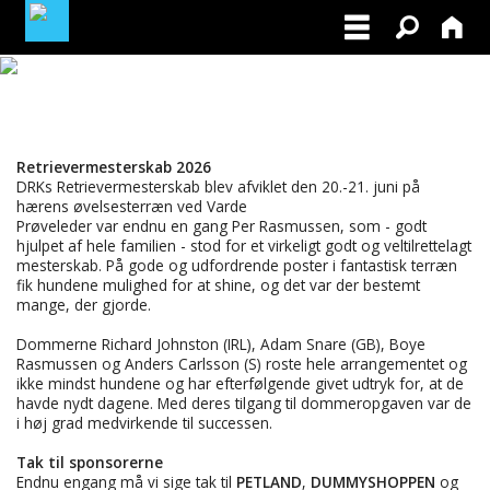
LOGIN / PROFIL
BLIV MEDLEM / BECOME A MEMBER
Retrievermesterskab 2026
DRKs Retrievermesterskab blev afviklet den 20.-21. juni på
hærens øvelsesterræn ved Varde
Prøveleder var endnu en gang Per Rasmussen, som - godt
hjulpet af hele familien - stod for et virkeligt godt og veltilrettelagt
mesterskab. På gode og udfordrende poster i fantastisk terræn
fik hundene mulighed for at shine, og det var der bestemt
mange, der gjorde.
Dommerne Richard Johnston (IRL), Adam Snare (GB), Boye
Rasmussen og Anders Carlsson (S) roste hele arrangementet og
ikke mindst hundene og har efterfølgende givet udtryk for, at de
havde nydt dagene. Med deres tilgang til dommeropgaven var de
i høj grad medvirkende til successen.
Tak til sponsorerne
Endnu engang må vi sige tak til
PETLAND
,
DUMMYSHOPPEN
og