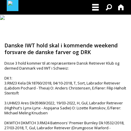
LOGIN / PROFIL
BLIV MEDLEM / BECOME A MEMBER
Danske IWT hold skal i kommende weekend
forsvare de danske farver og DRK
Disse 3 hold kommer til at repræsentere Dansk Retriever Klub og
dermed Danmark ved IWT i Schweiz:
DK1:
3.RM23 Kela Dk18760/2018, 04/10-2018, T, Sort, Labrador Retriever
(Labdom Pochard - Theia) O: Anders Christensen, E/Fører: Filip Høholt
Stentoft
3.UHM23 Ares Dk05969/2022, 19/03-2022, H, Gul, Labrador Retriever
(Highhut's Lynx-Lynx - Aspijana Sadie) O: Lizette Ramskov, E/Fører:
Michael Meling Knudsen
DKWTCH DKMTCH 3.RM24 Batmoors' Premier Burnley Dk10532/2018,
27/03-2018, T, Gul, Labrador Retriever (Drumgoose Warlord -