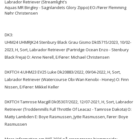
Labrador Retriever (Streamlight's
Aquas MR Bingley - Sagnlandets Glory Zippo) EO:/Fører Flemming
Nøhr Christensen
DK3:
UHM24 UHMRJK24 Stenbury Black Grau Gismo Dk05715/2023, 10/02-
2023, H, Sort, Labrador Retriever (Partridge Ocean Enzo - Stenbury
Black Freja) O: Anne Nerell, E/Fører: Michael Christensen
DKFTCH 4.UHM23 EV25 Luke Dk20883/2022, 09/04-2022, H, Sort,
Labrador Retriever (Watercourse Obi-Wan Kenobi - Honey) O: Finn
Nissen, E/Fører: Mikkel Keller
DKFTCH Tamrose Macgill Dk05307/2022, 12/07-2021, H, Sort, Labrador
Retriever (Troddenmills Full Throttle Of Leacaz - Tamrose Dakota) O:
Matty Lambden E: Boye Rasmussen, Jytte Rasmussen, Fører: Boye
Rasmussen
Mere information om IWT 2026 på arrangørens hjemmeside: