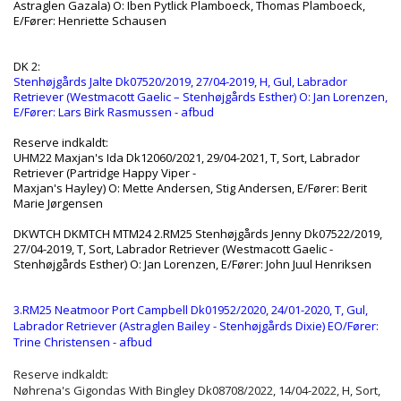
Astraglen Gazala) O: Iben Pytlick Plamboeck, Thomas Plamboeck,
E/Fører: Henriette Schausen
DK 2:
Stenhøjgårds Jalte Dk07520/2019, 27/04-2019, H, Gul, Labrador
Retriever (Westmacott Gaelic – Stenhøjgårds Esther) O: Jan Lorenzen,
E/Fører: Lars Birk Rasmussen - afbud
Reserve indkaldt:
UHM22 Maxjan's Ida Dk12060/2021, 29/04-2021, T, Sort, Labrador
Retriever (Partridge Happy Viper -
Maxjan's Hayley) O: Mette Andersen, Stig Andersen, E/Fører: Berit
Marie Jørgensen
DKWTCH DKMTCH MTM24 2.RM25 Stenhøjgårds Jenny Dk07522/2019,
27/04-2019, T, Sort, Labrador Retriever (Westmacott Gaelic -
Stenhøjgårds Esther) O: Jan Lorenzen, E/Fører: John Juul Henriksen
3.RM25 Neatmoor Port Campbell Dk01952/2020, 24/01-2020, T, Gul,
Labrador Retriever (Astraglen Bailey - Stenhøjgårds Dixie) EO/Fører:
Trine Christensen - afbud
Reserve indkaldt:
Nøhrena's Gigondas With Bingley Dk08708/2022, 14/04-2022, H, Sort,