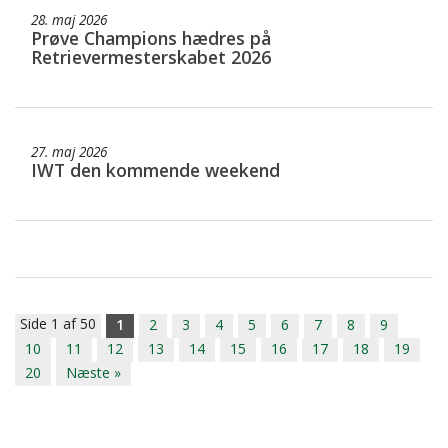
28. maj 2026
Prøve Champions hædres på
Retrievermesterskabet 2026
27. maj 2026
IWT den kommende weekend
Side 1 af 50
1
2
3
4
5
6
7
8
9
10
11
12
13
14
15
16
17
18
19
20
Næste »