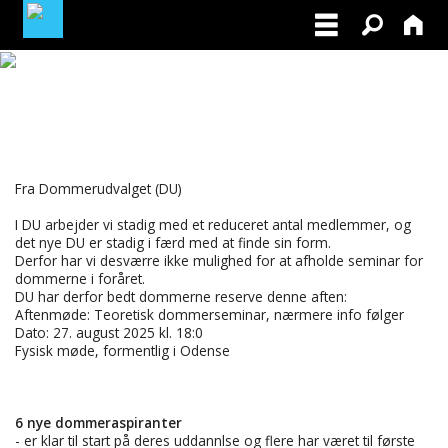
LOGIN / PROFIL
BLIV MEDLEM / BECOME A MEMBER
Fra Dommerudvalget (DU)
I DU arbejder vi stadig med et reduceret antal medlemmer, og
det nye DU er stadig i færd med at finde sin form.
Derfor har vi desværre ikke mulighed for at afholde seminar for
dommerne i foråret.
DU har derfor bedt dommerne reserve denne aften:
Aftenmøde: Teoretisk dommerseminar, nærmere info følger
Dato: 27. august 2025 kl. 18:0
Fysisk møde, formentlig i Odense
6 nye dommeraspiranter
- er klar til start på deres uddannlse og flere har været til første