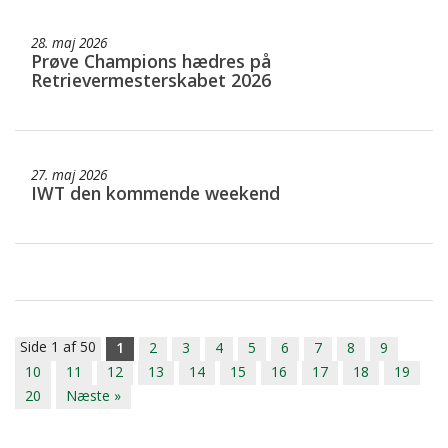
28. maj 2026
Prøve Champions hædres på
Retrievermesterskabet 2026
27. maj 2026
IWT den kommende weekend
Side 1 af 50
1
2
3
4
5
6
7
8
9
10
11
12
13
14
15
16
17
18
19
20
Næste »