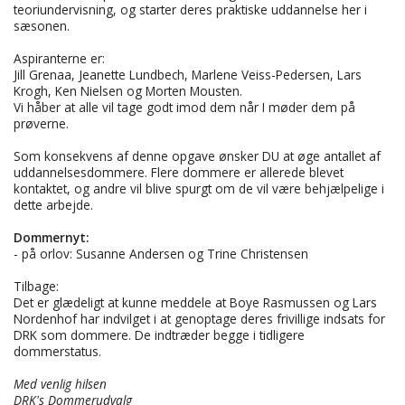
teoriundervisning, og starter deres praktiske uddannelse her i
sæsonen.
Aspiranterne er:
Jill Grenaa, Jeanette Lundbech, Marlene Veiss-Pedersen, Lars
Krogh, Ken Nielsen og Morten Mousten.
Vi håber at alle vil tage godt imod dem når I møder dem på
prøverne.
Som konsekvens af denne opgave ønsker DU at øge antallet af
uddannelsesdommere. Flere dommere er allerede blevet
kontaktet, og andre vil blive spurgt om de vil være behjælpelige i
dette arbejde.
Dommernyt:
- på orlov: Susanne Andersen og Trine Christensen
Tilbage:
Det er glædeligt at kunne meddele at Boye Rasmussen og Lars
Nordenhof har indvilget i at genoptage deres frivillige indsats for
DRK som dommere. De indtræder begge i tidligere
dommerstatus.
Med venlig hilsen
DRK's Dommerudvalg